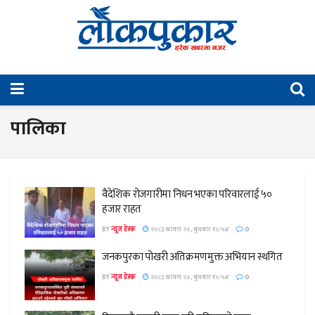
पालिका
वैदेशिक रोजगारीमा निधन भएका परिवारलाई ५०
हजार राहत
BY
न्यूज डेस्क
२०८३ श्रावण २०, बुधबार १०:५४
0
जनकपुरका पोखरी अतिक्रमणमुक्त अभियान स्थगित
BY
न्यूज डेस्क
२०८३ श्रावण २०, बुधबार १०:५४
0