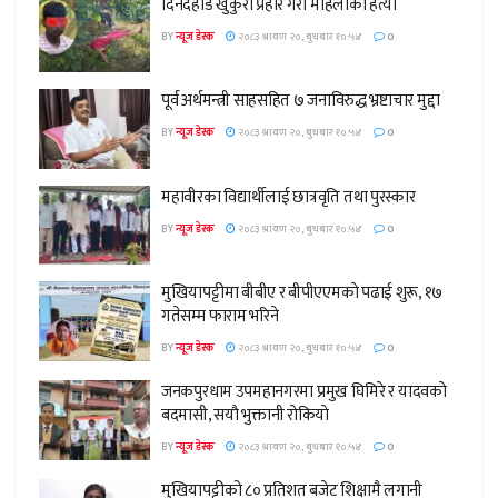
दिनदहाडै खुकुरी प्रहार गरी महिलाको हत्या
BY
न्यूज डेस्क
२०८३ श्रावण २०, बुधबार १०:५४
0
पूर्व अर्थमन्त्री साहसहित ७ जनाविरुद्ध भ्रष्टाचार मुद्दा
BY
न्यूज डेस्क
२०८३ श्रावण २०, बुधबार १०:५४
0
महावीरका विद्यार्थीलाई छात्रवृति तथा पुरस्कार
BY
न्यूज डेस्क
२०८३ श्रावण २०, बुधबार १०:५४
0
मुखियापट्टीमा बीबीए र बीपीएएमकाे पढाई शुरू, १७
गतेसम्म फाराम भरिने
BY
न्यूज डेस्क
२०८३ श्रावण २०, बुधबार १०:५४
0
जनकपुरधाम उपमहानगरमा प्रमुख घिमिरे र यादवकाे
बदमासी, सयाै भुक्तानी राेकियाे
BY
न्यूज डेस्क
२०८३ श्रावण २०, बुधबार १०:५४
0
मुखियापट्टीको ८० प्रतिशत बजेट शिक्षामै लगानी