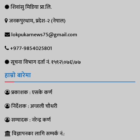
शिवांसु मिडिया प्रा.लि.
जनकपुरधाम, प्रदेश-२ (नेपाल)
lokpukarnews75@gmail.com
+977-9854025801
सूचना विभाग दर्ता नं. १५९२\०७६\७७
हाम्रो बारेमा
प्रकाशक : एसके कर्ण
निर्देशक : अन्जली चौधरी
सम्पादक : नरेन्द्र कर्ण
विज्ञापनका लागि सम्पर्क नं.: