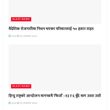
BLAST NEWS
वैदेशिक रोजगारीमा निधन भएका परिवारलाई ५० हजार राहत
२०८१ जेष्ठ २९, मंगलवार २१:४२
BLAST NEWS
हिन्दु राष्ट्रको आन्दोलन मागपत्रमै ‘फिर्ता’ : १३ र ६ बुँदे माग उस्ता उस्तै
२०८१ जेष्ठ २९, मंगलवार २१:४२