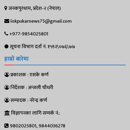
जनकपुरधाम, प्रदेश-२ (नेपाल)
lokpukarnews75@gmail.com
+977-9854025801
सूचना विभाग दर्ता नं. १५९२\०७६\७७
हाम्रो बारेमा
प्रकाशक : एसके कर्ण
निर्देशक : अन्जली चौधरी
सम्पादक : नरेन्द्र कर्ण
विज्ञापनका लागि सम्पर्क नं.:
9802025801, 9844036278