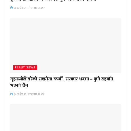
२०८१ जेष्ठ २९, मंगलवार २१:४२
BLAST NEWS
गृहमन्त्रीले गरेको सम्झौता `फर्जी´, सरकार भन्छन – कुनै सहमति
भएको छैन
२०८१ जेष्ठ २९, मंगलवार २१:४२