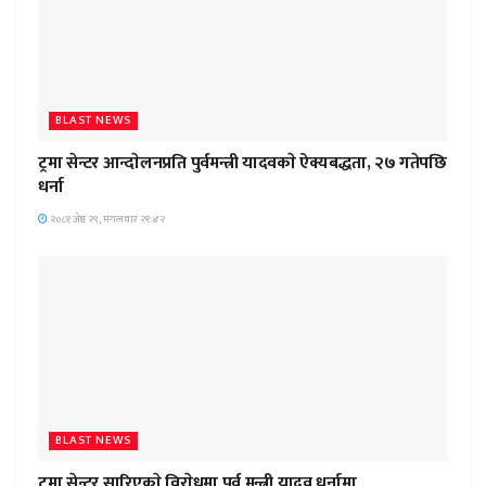
BLAST NEWS
ट्रमा सेन्टर आन्दाेलनप्रति पुर्वमन्त्री यादवकाे ऐक्यबद्धता, २७ गतेपछि
धर्ना
२०८१ जेष्ठ २९, मंगलवार २१:४२
BLAST NEWS
ट्रमा सेन्टर सारिएकाे विराेधमा पुर्व मन्त्री यादव धर्नामा