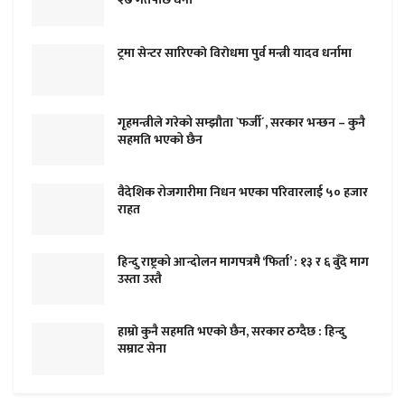
ट्रमा सेन्टर सारिएकाे विराेधमा पुर्व मन्त्री यादव धर्नामा
गृहमन्त्रीले गरेको सम्झौता `फर्जी´, सरकार भन्छन – कुनै
सहमति भएको छैन
वैदेशिक रोजगारीमा निधन भएका परिवारलाई ५० हजार
राहत
हिन्दु राष्ट्रको आन्दोलन मागपत्रमै ‘फिर्ता’ : १३ र ६ बुँदे माग
उस्ता उस्तै
हाम्राे कुनै सहमति भएकाे छैन, सरकार ठग्दैछ : हिन्दु
सम्राट सेना