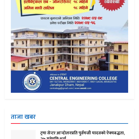
ताजा खबर
ट्रमा सेन्टर आन्दाेलनप्रति पुर्वमन्त्री यादवकाे ऐक्यबद्धता,
२७ गतेपछि धर्ना