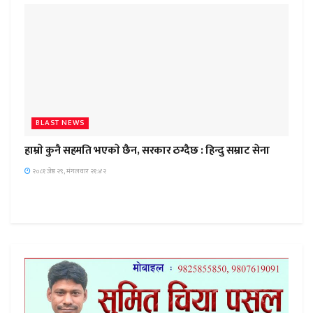
BLAST NEWS
हाम्राे कुनै सहमति भएकाे छैन, सरकार ठग्दैछ : हिन्दु सम्राट सेना
२०८१ जेष्ठ २९, मंगलवार २१:४२