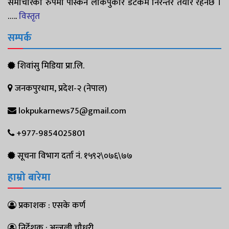
समाचारको रुपमा पस्किन लोकपुकार डटकम निरन्तर तयार रहनेछ ।
…..
विस्तृत
सम्पर्क
शिवांसु मिडिया प्रा.लि.
जनकपुरधाम, प्रदेश-२ (नेपाल)
lokpukarnews75@gmail.com
+977-9854025801
सूचना विभाग दर्ता नं. १५९२\०७६\७७
हाम्रो बारेमा
प्रकाशक : एसके कर्ण
निर्देशक : अन्जली चौधरी