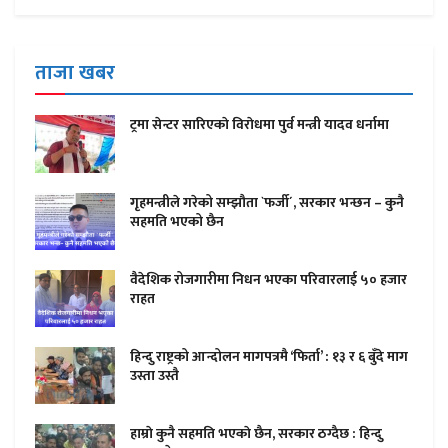
ताजा खबर
ट्रमा सेन्टर सारिएकाे विराेधमा पुर्व मन्त्री यादव धर्नामा
गृहमन्त्रीले गरेको सम्झौता `फर्जी´, सरकार भन्छन – कुनै
सहमति भएको छैन
वैदेशिक रोजगारीमा निधन भएका परिवारलाई ५० हजार
राहत
हिन्दु राष्ट्रको आन्दोलन मागपत्रमै ‘फिर्ता’ : १३ र ६ बुँदे माग
उस्ता उस्तै
हाम्राे कुनै सहमति भएकाे छैन, सरकार ठग्दैछ : हिन्दु