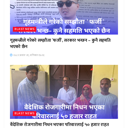
BLAST NEWS
गृहमन्त्रीले गरेको सम्झौता `फर्जी´, सरकार भन्छन – कुनै सहमति
भएको छैन
२०८२ असार २१, शनिबार १७:१८
BLAST NEWS
वैदेशिक रोजगारीमा निधन भएका परिवारलाई ५० हजार राहत