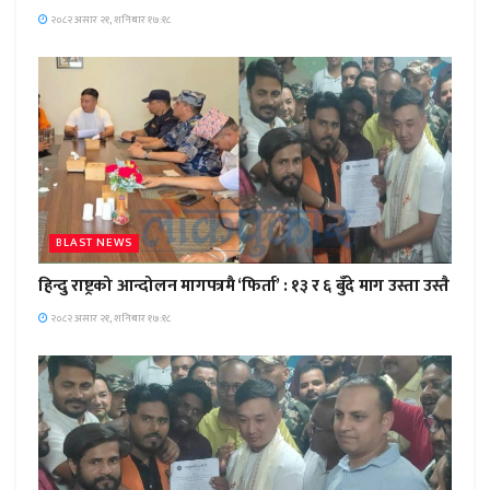
२०८२ असार २१, शनिबार १७:१८
BLAST NEWS
हिन्दु राष्ट्रको आन्दोलन मागपत्रमै ‘फिर्ता’ : १३ र ६ बुँदे माग उस्ता उस्तै
२०८२ असार २१, शनिबार १७:१८