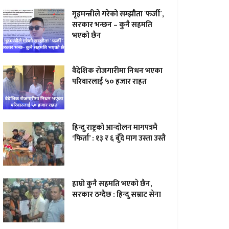
गृहमन्त्रीले गरेको सम्झौता `फर्जी´,
सरकार भन्छन – कुनै सहमति
भएको छैन
वैदेशिक रोजगारीमा निधन भएका
परिवारलाई ५० हजार राहत
हिन्दु राष्ट्रको आन्दोलन मागपत्रमै
‘फिर्ता’ : १३ र ६ बुँदे माग उस्ता उस्तै
हाम्राे कुनै सहमति भएकाे छैन,
सरकार ठग्दैछ : हिन्दु सम्राट सेना