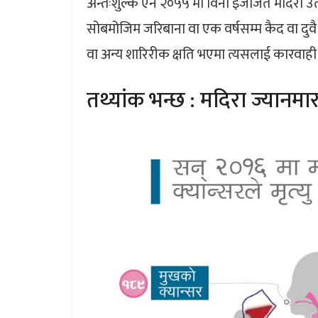
अन्तःशुल्क ऐन २०५५ मा विना इजाजत मदिरा उत्प
सोबमोजिम जरिबाना वा एक वर्षसम्म कैद वा दुवै सजा
वा अन्य शारिरीक क्षति भएमा त्यसलाई कारवाही ग
तथ्यांक भन्छ : मदिरा ज्यानमार