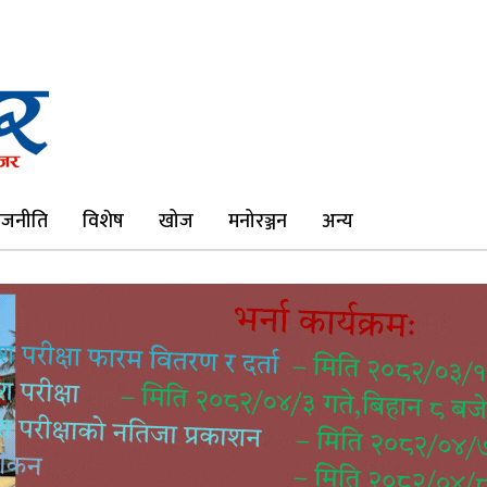
ाजनीति
विशेष
खोज
मनोरञ्जन
अन्य