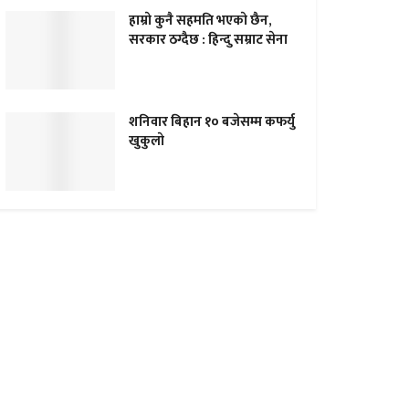
हाम्राे कुनै सहमति भएकाे छैन,
सरकार ठग्दैछ : हिन्दु सम्राट सेना
शनिवार बिहान १० बजेसम्म कफर्यु
खुकुलाे