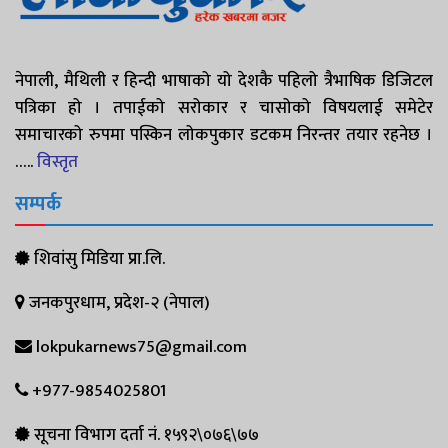
नेपाली, मैथिली र हिन्दी भाषाको यो देशकै पहिलो त्रैभाषिक डिजिटल
पत्रिका हो । तपाईको सरोकार र चासोको विषयलाई समेटेर
समाचारको रुपमा पस्किन लोकपुकार डटकम निरन्तर तयार रहनेछ ।
…..
विस्तृत
सम्पर्क
शिवांसु मिडिया प्रा.लि.
जनकपुरधाम, प्रदेश-२ (नेपाल)
lokpukarnews75@gmail.com
+977-9854025801
सूचना विभाग दर्ता नं. १५९२\०७६\७७