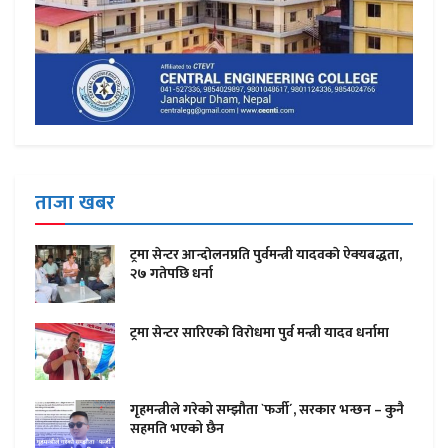
ताजा खबर
ट्रमा सेन्टर आन्दाेलनप्रति पुर्वमन्त्री यादवकाे ऐक्यबद्धता,
२७ गतेपछि धर्ना
ट्रमा सेन्टर सारिएकाे विराेधमा पुर्व मन्त्री यादव धर्नामा
गृहमन्त्रीले गरेको सम्झौता `फर्जी´, सरकार भन्छन – कुनै
सहमति भएको छैन