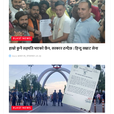
BLAST NEWS
हाम्राे कुनै सहमति भएकाे छैन, सरकार ठग्दैछ : हिन्दु सम्राट सेना
२०८० असार १९, मंगलवार ०९:२३
BLAST NEWS