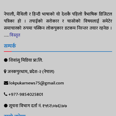
नेपाली, मैथिली र हिन्दी भाषाको यो देशकै पहिलो त्रैभाषिक डिजिटल
पत्रिका हो । तपाईको सरोकार र चासोको विषयलाई समेटेर
समाचारको रुपमा पस्किन लोकपुकार डटकम निरन्तर तयार रहनेछ ।
…..
विस्तृत
सम्पर्क
शिवांसु मिडिया प्रा.लि.
जनकपुरधाम, प्रदेश-२ (नेपाल)
lokpukarnews75@gmail.com
+977-9854025801
सूचना विभाग दर्ता नं. १५९२\०७६\७७