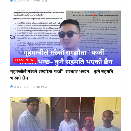
२०८० असार १९, मंगलवार ०९:२३
BLAST NEWS
गृहमन्त्रीले गरेको सम्झौता `फर्जी´, सरकार भन्छन – कुनै सहमति
भएको छैन
२०८० असार १९, मंगलवार ०९:२३