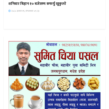
शनिवार बिहान १० बजेसम्म कफर्यु खुकुलाे
२०८० असार १९, मंगलवार ०९:२३