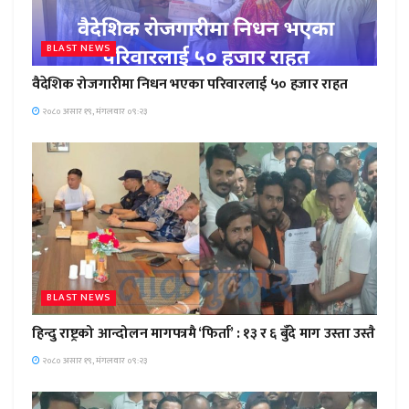
BLAST NEWS
वैदेशिक रोजगारीमा निधन भएका परिवारलाई ५० हजार राहत
२०८० असार १९, मंगलवार ०९:२३
BLAST NEWS
हिन्दु राष्ट्रको आन्दोलन मागपत्रमै ‘फिर्ता’ : १३ र ६ बुँदे माग उस्ता उस्तै
२०८० असार १९, मंगलवार ०९:२३