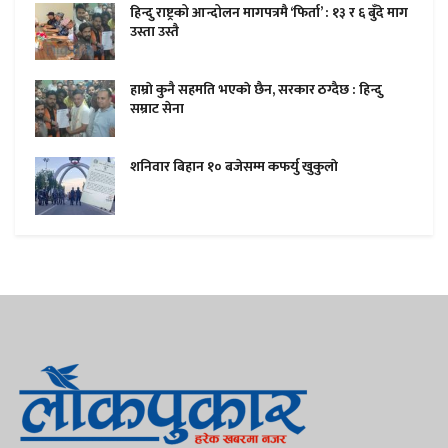
हिन्दु राष्ट्रको आन्दोलन मागपत्रमै ‘फिर्ता’ : १३ र ६ बुँदे माग
उस्ता उस्तै
हाम्राे कुनै सहमति भएकाे छैन, सरकार ठग्दैछ : हिन्दु
सम्राट सेना
शनिवार बिहान १० बजेसम्म कफर्यु खुकुलाे