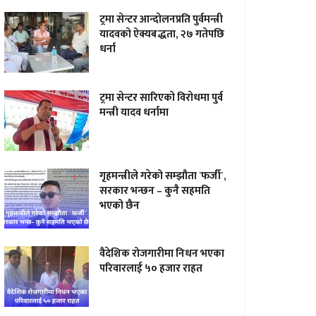
ट्रमा सेन्टर आन्दाेलनप्रति पुर्वमन्त्री
यादवकाे ऐक्यबद्धता, २७ गतेपछि
धर्ना
ट्रमा सेन्टर सारिएकाे विराेधमा पुर्व
मन्त्री यादव धर्नामा
गृहमन्त्रीले गरेको सम्झौता `फर्जी´,
सरकार भन्छन – कुनै सहमति
भएको छैन
वैदेशिक रोजगारीमा निधन भएका
परिवारलाई ५० हजार राहत