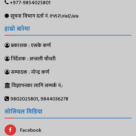
+977-9854025801
सूचना विभाग दर्ता नं. १५९२\०७६\७७
हाम्रो बारेमा
प्रकाशक : एसके कर्ण
निर्देशक : अन्जली चौधरी
सम्पादक : नरेन्द्र कर्ण
विज्ञापनका लागि सम्पर्क नं.:
9802025801, 9844036278
सोसियल मिडिया
Facebook