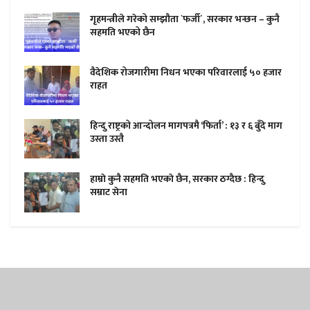
गृहमन्त्रीले गरेको सम्झौता `फर्जी´, सरकार भन्छन – कुनै
सहमति भएको छैन
वैदेशिक रोजगारीमा निधन भएका परिवारलाई ५० हजार
राहत
हिन्दु राष्ट्रको आन्दोलन मागपत्रमै ‘फिर्ता’ : १३ र ६ बुँदे माग
उस्ता उस्तै
हाम्राे कुनै सहमति भएकाे छैन, सरकार ठग्दैछ : हिन्दु
सम्राट सेना