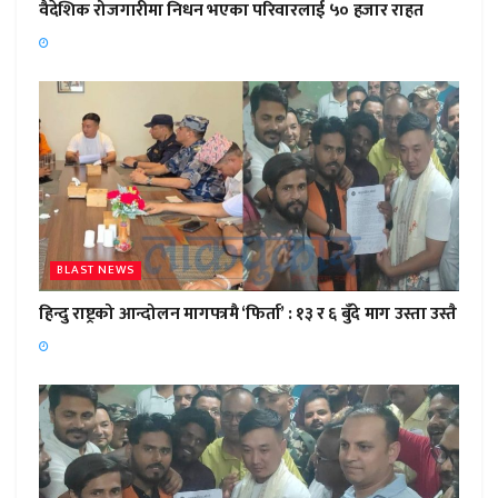
वैदेशिक रोजगारीमा निधन भएका परिवारलाई ५० हजार राहत
BLAST NEWS
हिन्दु राष्ट्रको आन्दोलन मागपत्रमै ‘फिर्ता’ : १३ र ६ बुँदे माग उस्ता उस्तै