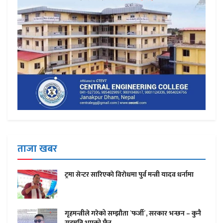
ताजा खबर
ट्रमा सेन्टर सारिएकाे विराेधमा पुर्व मन्त्री यादव धर्नामा
गृहमन्त्रीले गरेको सम्झौता `फर्जी´, सरकार भन्छन – कुनै
सहमति भएको छैन