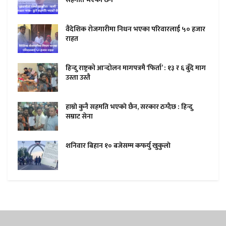
वैदेशिक रोजगारीमा निधन भएका परिवारलाई ५० हजार
राहत
हिन्दु राष्ट्रको आन्दोलन मागपत्रमै ‘फिर्ता’ : १३ र ६ बुँदे माग
उस्ता उस्तै
हाम्राे कुनै सहमति भएकाे छैन, सरकार ठग्दैछ : हिन्दु
सम्राट सेना
शनिवार बिहान १० बजेसम्म कफर्यु खुकुलाे