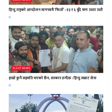
BLAST NEWS
हिन्दु राष्ट्रको आन्दोलन मागपत्रमै ‘फिर्ता’ : १३ र ६ बुँदे माग उस्ता उस्तै
BLAST NEWS
हाम्राे कुनै सहमति भएकाे छैन, सरकार ठग्दैछ : हिन्दु सम्राट सेना