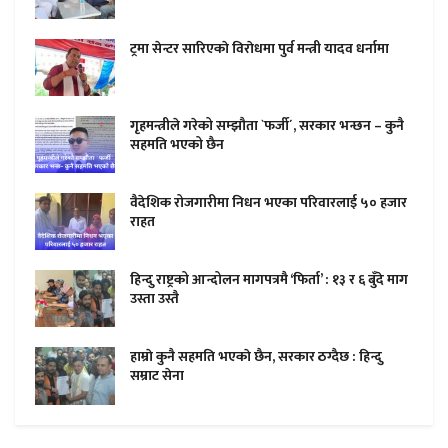
ट्रमा सेन्टर सारिएकाे विराेधमा पुर्व मन्त्री यादव धर्नामा
गृहमन्त्रीले गरेको सम्झौता `फर्जी´, सरकार भन्छन – कुनै
सहमति भएको छैन
वैदेशिक रोजगारीमा निधन भएका परिवारलाई ५० हजार
राहत
हिन्दु राष्ट्रको आन्दोलन मागपत्रमै ‘फिर्ता’ : १३ र ६ बुँदे माग
उस्ता उस्तै
हाम्राे कुनै सहमति भएकाे छैन, सरकार ठग्दैछ : हिन्दु
सम्राट सेना