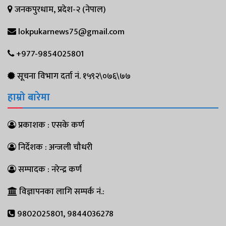
जनकपुरधाम, प्रदेश-२ (नेपाल)
lokpukarnews75@gmail.com
+977-9854025801
सूचना विभाग दर्ता नं. १५९२\०७६\७७
हाम्रो बारेमा
प्रकाशक : एसके कर्ण
निर्देशक : अन्जली चौधरी
सम्पादक : नरेन्द्र कर्ण
विज्ञापनका लागि सम्पर्क नं.:
9802025801, 9844036278