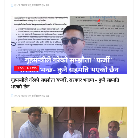
२०८२ असार २१, शनिबार १७:२४
BLAST NEWS
गृहमन्त्रीले गरेको सम्झौता `फर्जी´, सरकार भन्छन – कुनै सहमति
भएको छैन
२०८२ असार २१, शनिबार १७:२४