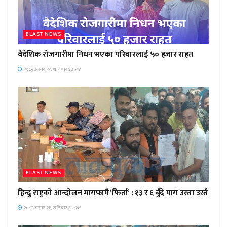
BLAST NEWS
वैदेशिक रोजगारीमा निधन भएका परिवारलाई ५० हजार राहत
२०८२ असार २१, शनिबार १७:२४
BLAST NEWS
हिन्दु राष्ट्रको आन्दोलन मागपत्रमै ‘फिर्ता’ : १३ र ६ बुँदे माग उस्ता उस्तै
२०८२ असार २१, शनिबार १७:२४