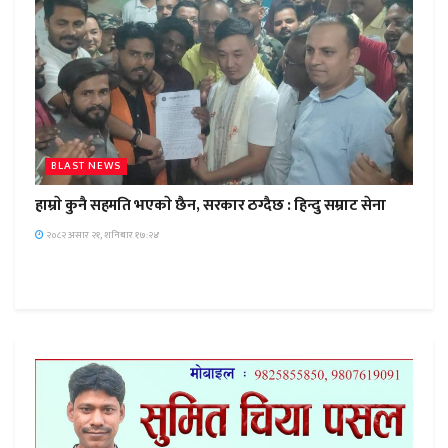
BLAST NEWS
हाम्राे कुनै सहमति भएकाे छैन, सरकार ठग्दैछ : हिन्दु सम्राट सेना
२०८२ असार २१, शनिबार १७:२४