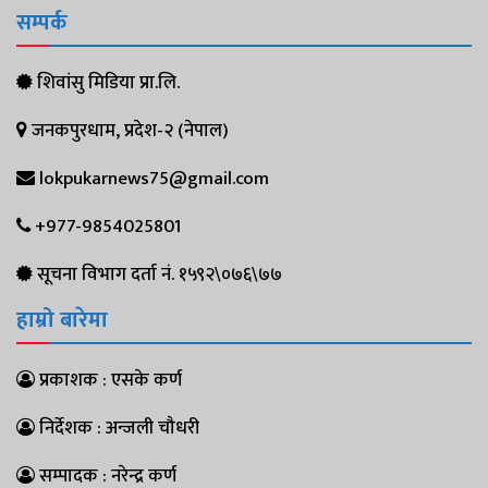
सम्पर्क
शिवांसु मिडिया प्रा.लि.
जनकपुरधाम, प्रदेश-२ (नेपाल)
lokpukarnews75@gmail.com
+977-9854025801
सूचना विभाग दर्ता नं. १५९२\०७६\७७
हाम्रो बारेमा
प्रकाशक : एसके कर्ण
निर्देशक : अन्जली चौधरी
सम्पादक : नरेन्द्र कर्ण