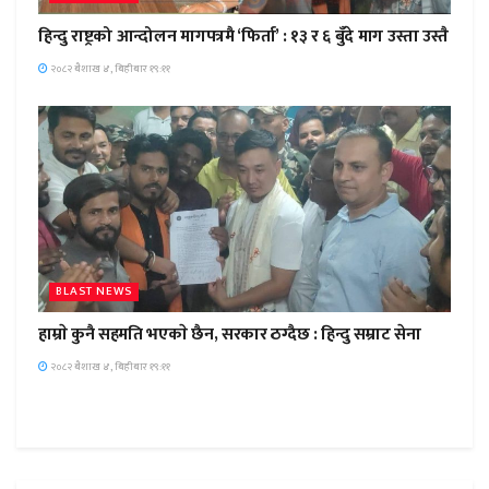
हिन्दु राष्ट्रको आन्दोलन मागपत्रमै ‘फिर्ता’ : १३ र ६ बुँदे माग उस्ता उस्तै
२०८२ बैशाख ४, बिहीबार १९:११
BLAST NEWS
हाम्राे कुनै सहमति भएकाे छैन, सरकार ठग्दैछ : हिन्दु सम्राट सेना
२०८२ बैशाख ४, बिहीबार १९:११