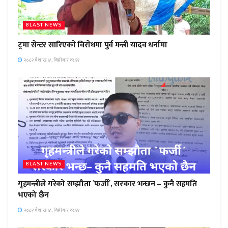
BLAST NEWS
ट्रमा सेन्टर सारिएकाे विराेधमा पुर्व मन्त्री यादव धर्नामा
२०८२ बैशाख ४, बिहीबार १९:११
BLAST NEWS
गृहमन्त्रीले गरेको सम्झौता `फर्जी´, सरकार भन्छन – कुनै सहमति
भएको छैन
२०८२ बैशाख ४, बिहीबार १९:११