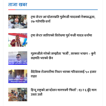
ताजा खबर
ट्रमा सेन्टर आन्दाेलनप्रति पुर्वमन्त्री यादवकाे ऐक्यबद्धता,
२७ गतेपछि धर्ना
ट्रमा सेन्टर सारिएकाे विराेधमा पुर्व मन्त्री यादव धर्नामा
गृहमन्त्रीले गरेको सम्झौता `फर्जी´, सरकार भन्छन – कुनै
सहमति भएको छैन
वैदेशिक रोजगारीमा निधन भएका परिवारलाई ५० हजार
राहत
हिन्दु राष्ट्रको आन्दोलन मागपत्रमै ‘फिर्ता’ : १३ र ६ बुँदे माग
उस्ता उस्तै