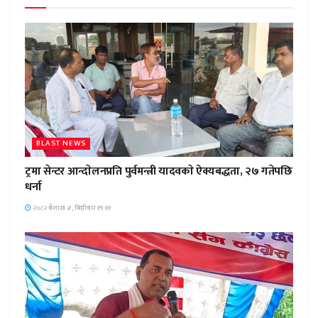
BLAST NEWS
ट्रमा सेन्टर आन्दाेलनप्रति पुर्वमन्त्री यादवकाे ऐक्यबद्धता, २७ गतेपछि
धर्ना
२०८२ बैशाख ४, बिहीबार १९:११