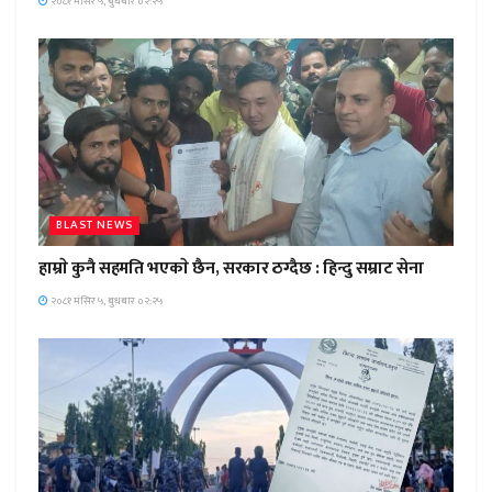
२०८१ मंसिर ५, बुधबार ०२:२५
BLAST NEWS
हाम्राे कुनै सहमति भएकाे छैन, सरकार ठग्दैछ : हिन्दु सम्राट सेना
२०८१ मंसिर ५, बुधबार ०२:२५