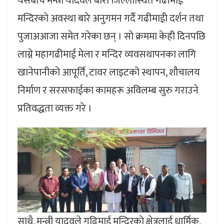
यसैबीच मन्त्री यादवले बारा जिल्लास्थित गढीमाई
मन्दिरकाे अवस्था बारे अनुगमन गर्दै गढीमाईाे दर्शन तथा
पुजाअआजा समेत गरेका छन् । साे क्रममा केही दिनपछि
लाग्ने महागढीमाई मेला र मन्दिर व्यवसथापनका लागि
खानेपानीको आपूर्ति, टावर लाइटको स्थापन, शौचालय
निर्माण र सरसफाईका कामहरू अविलम्ब सुरु गराउने
प्रतिवद्धता व्यक्त गरे ।
साथै, मन्त्री यादवले गढिमाई मन्दिरको क्षेत्रलाई धार्मिक,