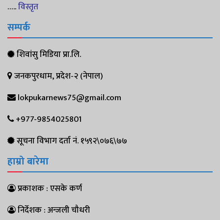
…..
विस्तृत
सम्पर्क
शिवांसु मिडिया प्रा.लि.
जनकपुरधाम, प्रदेश-२ (नेपाल)
lokpukarnews75@gmail.com
+977-9854025801
सूचना विभाग दर्ता नं. १५९२\०७६\७७
हाम्रो बारेमा
प्रकाशक : एसके कर्ण
निर्देशक : अन्जली चौधरी