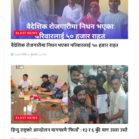
BLAST NEWS
वैदेशिक रोजगारीमा निधन भएका परिवारलाई ५० हजार राहत
२०८१ मंसिर ५, बुधबार ०२:२५
BLAST NEWS
हिन्दु राष्ट्रको आन्दोलन मागपत्रमै ‘फिर्ता’ : १३ र ६ बुँदे माग उस्ता उस्तै