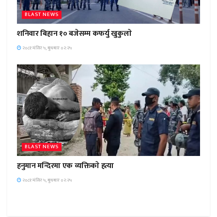
BLAST NEWS
शनिवार बिहान १० बजेसम्म कफर्यु खुकुलाे
२०८१ मंसिर ५, बुधबार ०२:२५
BLAST NEWS
हनुमान मन्दिरमा एक व्यक्तिकाे हत्या
२०८१ मंसिर ५, बुधबार ०२:२५