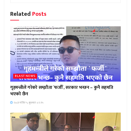
Related
Posts
BLAST NEWS
गृहमन्त्रीले गरेको सम्झौता `फर्जी´, सरकार भन्छन – कुनै सहमति
भएको छैन
२०८१ मंसिर ५, बुधबार ०२:२५