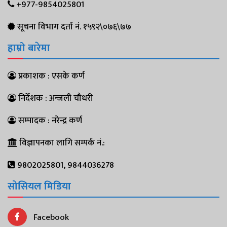
+977-9854025801
सूचना विभाग दर्ता नं. १५९२\०७६\७७
हाम्रो बारेमा
प्रकाशक : एसके कर्ण
निर्देशक : अन्जली चौधरी
सम्पादक : नरेन्द्र कर्ण
विज्ञापनका लागि सम्पर्क नं.:
9802025801, 9844036278
सोसियल मिडिया
Facebook