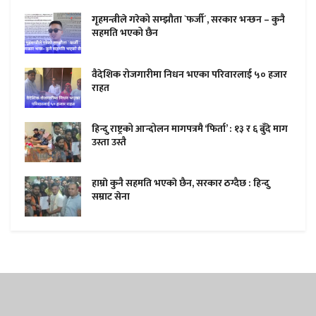
गृहमन्त्रीले गरेको सम्झौता `फर्जी´, सरकार भन्छन – कुनै
सहमति भएको छैन
वैदेशिक रोजगारीमा निधन भएका परिवारलाई ५० हजार
राहत
हिन्दु राष्ट्रको आन्दोलन मागपत्रमै ‘फिर्ता’ : १३ र ६ बुँदे माग
उस्ता उस्तै
हाम्राे कुनै सहमति भएकाे छैन, सरकार ठग्दैछ : हिन्दु
सम्राट सेना