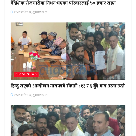
वैदेशिक रोजगारीमा निधन भएका परिवारलाई ५० हजार राहत
२०८१ आश्विन ११, शुक्रबार १९:३९
BLAST NEWS
हिन्दु राष्ट्रको आन्दोलन मागपत्रमै ‘फिर्ता’ : १३ र ६ बुँदे माग उस्ता उस्तै
२०८१ आश्विन ११, शुक्रबार १९:३९