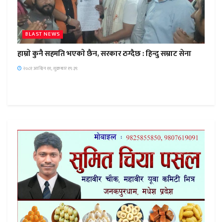
BLAST NEWS
हाम्राे कुनै सहमति भएकाे छैन, सरकार ठग्दैछ : हिन्दु सम्राट सेना
२०८१ आश्विन ११, शुक्रबार १९:३९