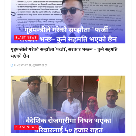
BLAST NEWS
गृहमन्त्रीले गरेको सम्झौता `फर्जी´, सरकार भन्छन – कुनै सहमति
भएको छैन
२०८१ आश्विन ११, शुक्रबार १९:३९
BLAST NEWS