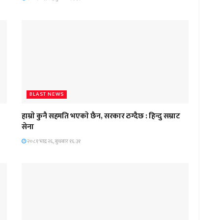
BLAST NEWS
हाम्राे कुनै सहमति भएकाे छैन, सरकार ठग्दैछ : हिन्दु सम्राट
सेना
२०८१ भाद्र २६, बुधबार १६:३१