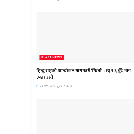
BLAST NEWS
हिन्दु राष्ट्रको आन्दोलन मागपत्रमै ‘फिर्ता’ : १३ र ६ बुँदे माग
उस्ता उस्तै
२०८१ भाद्र २६, बुधबार १६:३१