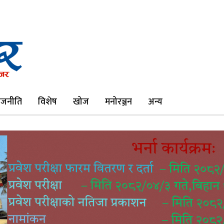
ाजनीति
विशेष
खोज
मनोरञ्जन
अन्य