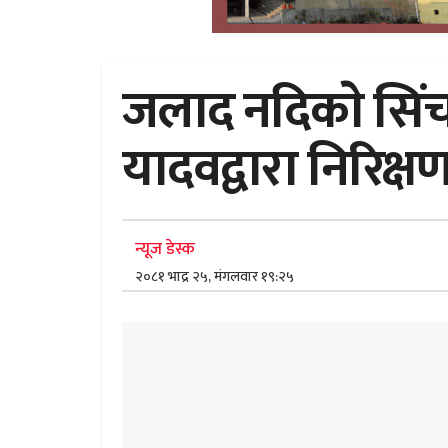
जलाद नदिकाे सिंचाइ
यादवद्वारा निरिक्ष
न्यूज डेस्क
२०८१ भाद्र २५, मंगलवार १९:२५