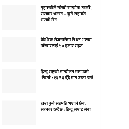
गृहमन्त्रीले गरेको सम्झौता `फर्जी´,
सरकार भन्छन – कुनै सहमति
भएको छैन
वैदेशिक रोजगारीमा निधन भएका
परिवारलाई ५० हजार राहत
हिन्दु राष्ट्रको आन्दोलन मागपत्रमै
‘फिर्ता’ : १३ र ६ बुँदे माग उस्ता उस्तै
हाम्राे कुनै सहमति भएकाे छैन,
सरकार ठग्दैछ : हिन्दु सम्राट सेना