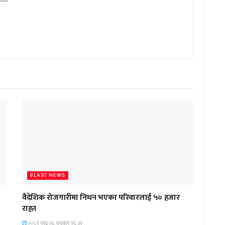
BLAST NEWS
वैदेशिक रोजगारीमा निधन भएका परिवारलाई ५० हजार
राहत
२०८१ भाद्र २६, बुधबार १६:३१