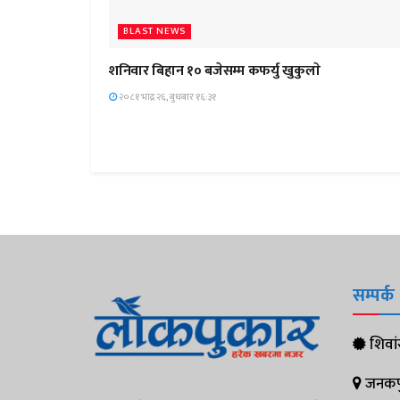
BLAST NEWS
शनिवार बिहान १० बजेसम्म कफर्यु खुकुलाे
२०८१ भाद्र २६, बुधबार १६:३१
सम्पर्क
शिवांस
जनकपुर