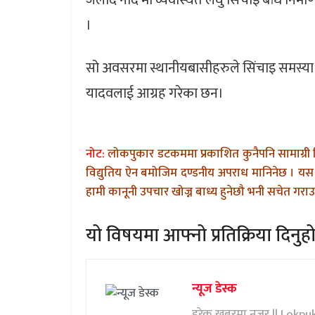
जलाद नदि मा व्यवस्थित लघु सिंचाइ बांध निर्मा
।
सो अवसरमा स्थानीयबासीहरुले सिंचाइ समस्या सम
यादवलाई आग्रह गरेका छन।
नोट:
लोकपुकार डटकममा प्रकाशित कुनैपनि सामाग्री 
विद्युतिय ऐन बमोजिम दण्डनीय अपराध मानिनेछ । यस 
हामी कानूनी उपचार खोज्न बाध्य हुनेछौ भनी सचेत गराउन
यो विषयमा आफ्नो प्रतिक्रिया दिनुहो
न्यूज डेस्क
हरेक खबरमा नजर || Lokpu