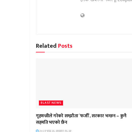
Related
Posts
BLAST NEWS
गृहमन्त्रीले गरेको सम्झौता `फर्जी´, सरकार भन्छन – कुनै
सहमति भएको छैन
२०८१ भाद्र २६, बुधबार १६:३१