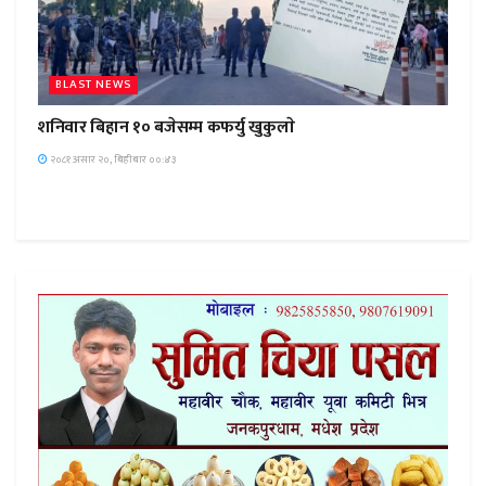
BLAST NEWS
शनिवार बिहान १० बजेसम्म कफर्यु खुकुलाे
२०८१ असार २०, बिहीबार ००:४३