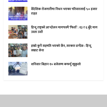
वैदेशिक रोजगारीमा निधन भएका परिवारलाई ५० हजार
राहत
हिन्दु राष्ट्रको आन्दोलन मागपत्रमै ‘फिर्ता’ : १३ र ६ बुँदे माग
उस्ता उस्तै
हाम्राे कुनै सहमति भएकाे छैन, सरकार ठग्दैछ : हिन्दु
सम्राट सेना
शनिवार बिहान १० बजेसम्म कफर्यु खुकुलाे