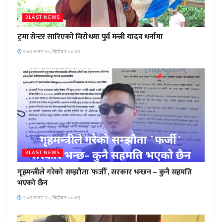
BLAST NEWS
ट्रमा सेन्टर सारिएकाे विराेधमा पुर्व मन्त्री यादव धर्नामा
२०८१ असार २०, बिहीबार ००:४३
BLAST NEWS
गृहमन्त्रीले गरेको सम्झौता `फर्जी´, सरकार भन्छन – कुनै सहमति
भएको छैन
२०८१ असार २०, बिहीबार ००:४३