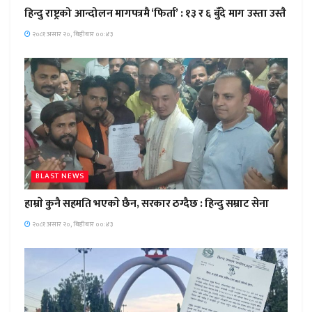
हिन्दु राष्ट्रको आन्दोलन मागपत्रमै ‘फिर्ता’ : १३ र ६ बुँदे माग उस्ता उस्तै
२०८१ असार २०, बिहीबार ००:४३
BLAST NEWS
हाम्राे कुनै सहमति भएकाे छैन, सरकार ठग्दैछ : हिन्दु सम्राट सेना
२०८१ असार २०, बिहीबार ००:४३