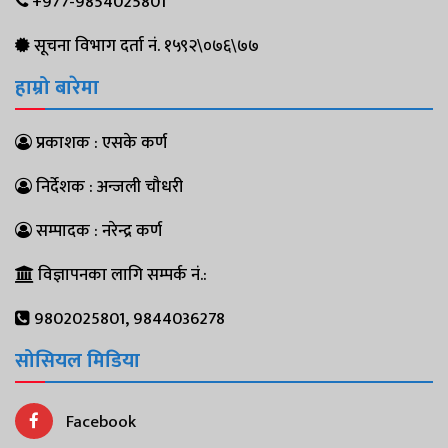
+977-9854025801
सूचना विभाग दर्ता नं. १५९२\०७६\७७
हाम्रो बारेमा
प्रकाशक : एसके कर्ण
निर्देशक : अन्जली चौधरी
सम्पादक : नरेन्द्र कर्ण
विज्ञापनका लागि सम्पर्क नं.:
9802025801, 9844036278
सोसियल मिडिया
Facebook