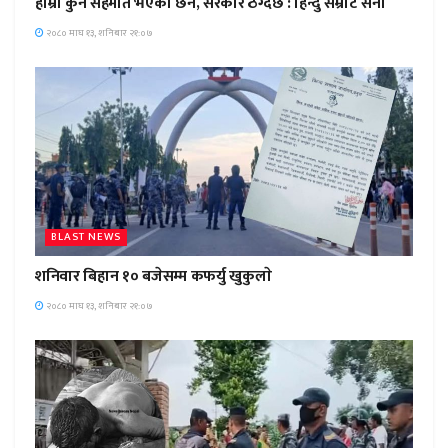
हाम्राे कुनै सहमति भएकाे छैन, सरकार ठग्दैछ : हिन्दु सम्राट सेना
२०८० माघ १३, शनिबार २१:०७
BLAST NEWS
शनिवार बिहान १० बजेसम्म कफर्यु खुकुलाे
२०८० माघ १३, शनिबार २१:०७