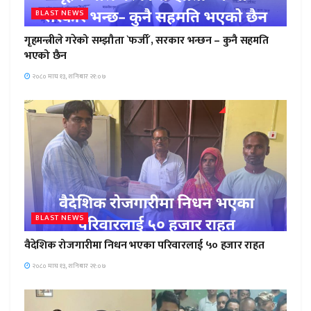
BLAST NEWS
गृहमन्त्रीले गरेको सम्झौता `फर्जी´, सरकार भन्छन – कुनै सहमति
भएको छैन
२०८० माघ १३, शनिबार २१:०७
BLAST NEWS
वैदेशिक रोजगारीमा निधन भएका परिवारलाई ५० हजार राहत
२०८० माघ १३, शनिबार २१:०७