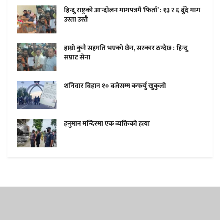
हिन्दु राष्ट्रको आन्दोलन मागपत्रमै ‘फिर्ता’ : १३ र ६ बुँदे माग
उस्ता उस्तै
हाम्राे कुनै सहमति भएकाे छैन, सरकार ठग्दैछ : हिन्दु
सम्राट सेना
शनिवार बिहान १० बजेसम्म कफर्यु खुकुलाे
हनुमान मन्दिरमा एक व्यक्तिकाे हत्या