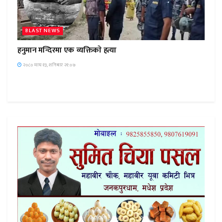
BLAST NEWS
हनुमान मन्दिरमा एक व्यक्तिकाे हत्या
२०८० माघ १३, शनिबार २१:०७