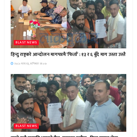
BLAST NEWS
हिन्दु राष्ट्रको आन्दोलन मागपत्रमै ‘फिर्ता’ : १३ र ६ बुँदे माग उस्ता उस्तै
२०८० माघ १३, शनिबार २१:०७
BLAST NEWS