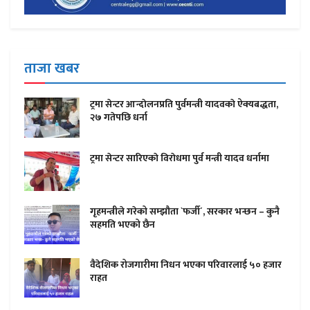
ताजा खबर
ट्रमा सेन्टर आन्दाेलनप्रति पुर्वमन्त्री यादवकाे ऐक्यबद्धता,
२७ गतेपछि धर्ना
ट्रमा सेन्टर सारिएकाे विराेधमा पुर्व मन्त्री यादव धर्नामा
गृहमन्त्रीले गरेको सम्झौता `फर्जी´, सरकार भन्छन – कुनै
सहमति भएको छैन
वैदेशिक रोजगारीमा निधन भएका परिवारलाई ५० हजार
राहत