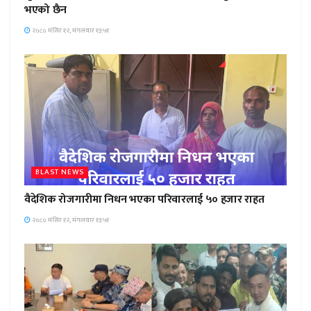
भएको छैन
२०८० मंसिर १२, मंगलवार १३:५१
BLAST NEWS
वैदेशिक रोजगारीमा निधन भएका परिवारलाई ५० हजार राहत
२०८० मंसिर १२, मंगलवार १३:५१