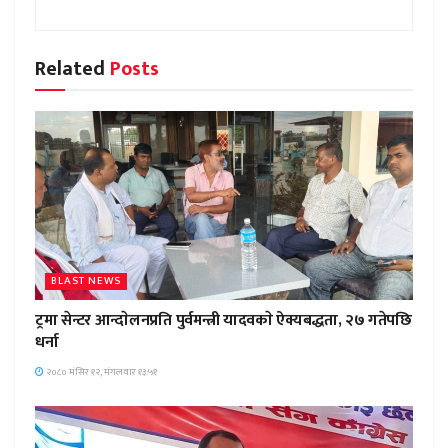
Related
Posts
BLAST NEWS
ट्रमा सेन्टर आन्दाेलनप्रति पुर्वमन्त्री यादवकाे ऐक्यबद्धता, २७ गतेपछि
धर्ना
२०८० मंसिर १२, मंगलवार १३:५१