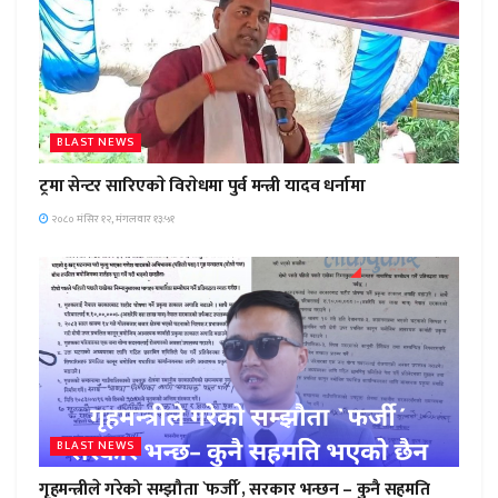
BLAST NEWS
ट्रमा सेन्टर सारिएकाे विराेधमा पुर्व मन्त्री यादव धर्नामा
२०८० मंसिर १२, मंगलवार १३:५१
BLAST NEWS
गृहमन्त्रीले गरेको सम्झौता `फर्जी´, सरकार भन्छन – कुनै सहमति