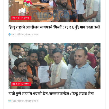
BLAST NEWS
हिन्दु राष्ट्रको आन्दोलन मागपत्रमै ‘फिर्ता’ : १३ र ६ बुँदे माग उस्ता उस्तै
२०८० मंसिर १२, मंगलवार १३:५१
BLAST NEWS
हाम्राे कुनै सहमति भएकाे छैन, सरकार ठग्दैछ : हिन्दु सम्राट सेना
२०८० मंसिर १२, मंगलवार १३:५१