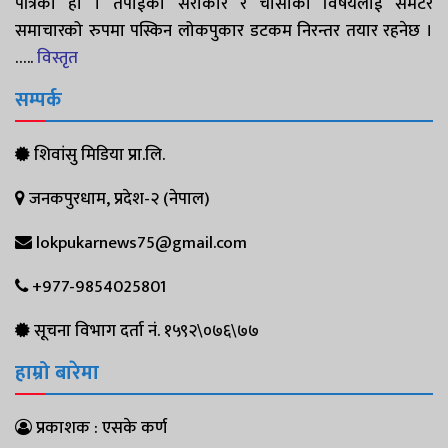
पत्रिका हो । तपाईको सरोकार र चासोको विषयलाई समेटेर
समाचारको रुपमा पस्किन लोकपुकार डटकम निरन्तर तयार रहनेछ ।
…..
विस्तृत
सम्पर्क
शिवांसु मिडिया प्रा.लि.
जनकपुरधाम, प्रदेश-२ (नेपाल)
lokpukarnews75@gmail.com
+977-9854025801
सूचना विभाग दर्ता नं. १५९२\०७६\७७
हाम्रो बारेमा
प्रकाशक : एसके कर्ण