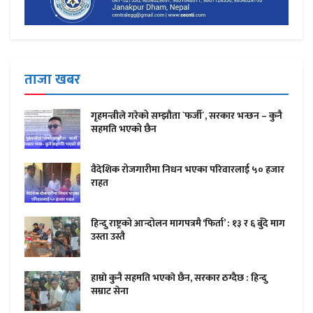
ताजा खबर
गृहमन्त्रीले गरेको सम्झौता `फर्जी´, सरकार भन्छन – कुनै
सहमति भएको छैन
वैदेशिक रोजगारीमा निधन भएका परिवारलाई ५० हजार
राहत
हिन्दु राष्ट्रको आन्दोलन मागपत्रमै ‘फिर्ता’ : १३ र ६ बुँदे माग
उस्ता उस्तै
हाम्राे कुनै सहमति भएकाे छैन, सरकार ठग्दैछ : हिन्दु
सम्राट सेना