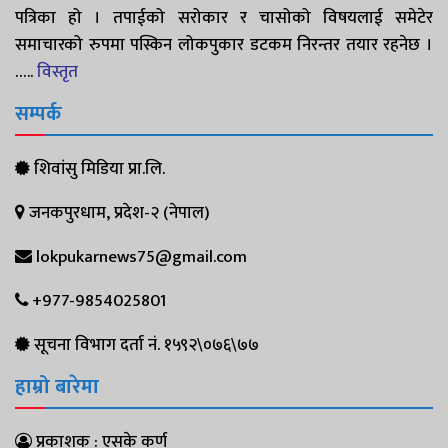
पत्रिका हो । तपाईको सरोकार र चासोको विषयलाई समेटेर
समाचारको रुपमा पस्किन लोकपुकार डटकम निरन्तर तयार रहनेछ ।
…..
विस्तृत
सम्पर्क
शिवांसु मिडिया प्रा.लि.
जनकपुरधाम, प्रदेश-२ (नेपाल)
lokpukarnews75@gmail.com
+977-9854025801
सूचना विभाग दर्ता नं. १५९२\०७६\७७
हाम्रो बारेमा
प्रकाशक : एसके कर्ण