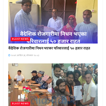
BLAST NEWS
वैदेशिक रोजगारीमा निधन भएका परिवारलाई ५० हजार राहत
२०७९ आश्विन ३१, सोमबार २०:०३
BLAST NEWS