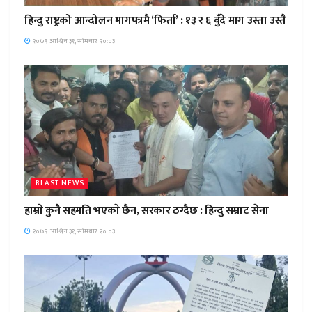
हिन्दु राष्ट्रको आन्दोलन मागपत्रमै ‘फिर्ता’ : १३ र ६ बुँदे माग उस्ता उस्तै
२०७९ आश्विन ३१, सोमबार २०:०३
BLAST NEWS
हाम्राे कुनै सहमति भएकाे छैन, सरकार ठग्दैछ : हिन्दु सम्राट सेना
२०७९ आश्विन ३१, सोमबार २०:०३