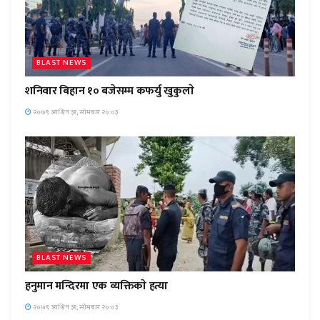
BLAST NEWS
शनिवार बिहान १० बजेसम्म कफर्यु खुकुलाे
२०७९ आश्विन ३१, सोमबार २०:०३
BLAST NEWS
हनुमान मन्दिरमा एक व्यक्तिकाे हत्या
२०७९ आश्विन ३१, सोमबार २०:०३