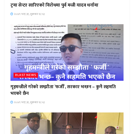
ट्रमा सेन्टर सारिएकाे विराेधमा पुर्व मन्त्री यादव धर्नामा
२०७९ भाद्र ३१, शुक्रबार १८:५३
BLAST NEWS
गृहमन्त्रीले गरेको सम्झौता `फर्जी´, सरकार भन्छन – कुनै सहमति
भएको छैन
२०७९ भाद्र ३१, शुक्रबार १८:५३