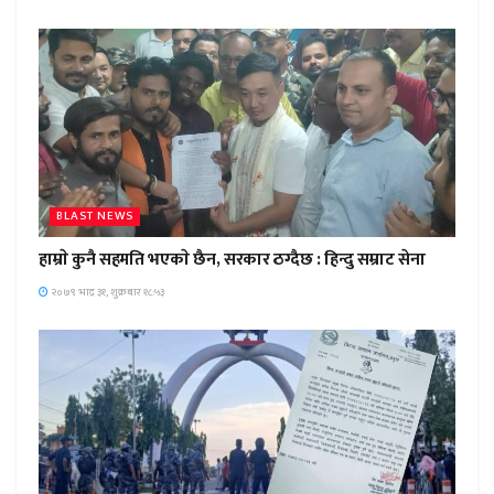
BLAST NEWS
हाम्राे कुनै सहमति भएकाे छैन, सरकार ठग्दैछ : हिन्दु सम्राट सेना
२०७९ भाद्र ३१, शुक्रबार १८:५३