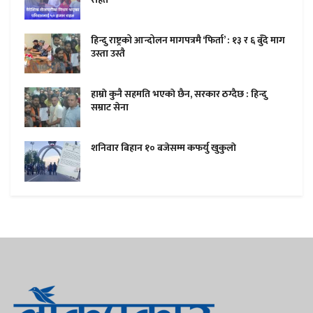
हिन्दु राष्ट्रको आन्दोलन मागपत्रमै ‘फिर्ता’ : १३ र ६ बुँदे माग
उस्ता उस्तै
हाम्राे कुनै सहमति भएकाे छैन, सरकार ठग्दैछ : हिन्दु
सम्राट सेना
शनिवार बिहान १० बजेसम्म कफर्यु खुकुलाे