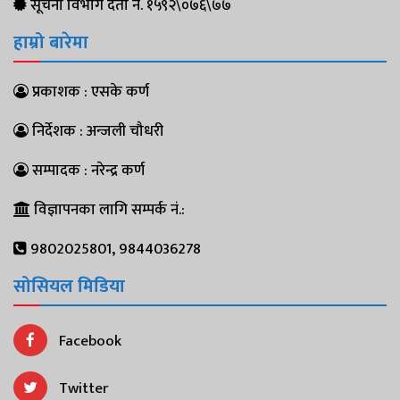
सूचना विभाग दर्ता नं. १५९२\०७६\७७
हाम्रो बारेमा
प्रकाशक : एसके कर्ण
निर्देशक : अन्जली चौधरी
सम्पादक : नरेन्द्र कर्ण
विज्ञापनका लागि सम्पर्क नं.:
9802025801, 9844036278
सोसियल मिडिया
Facebook
Twitter