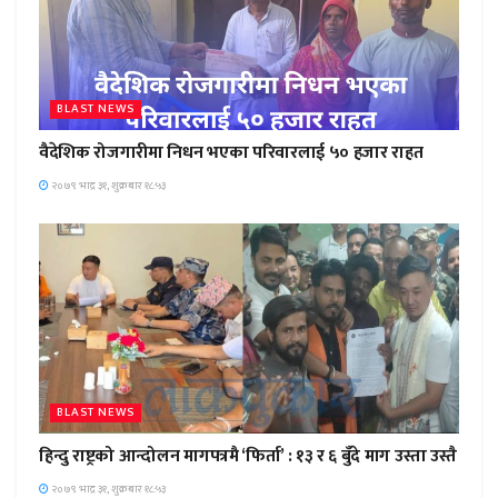
BLAST NEWS
वैदेशिक रोजगारीमा निधन भएका परिवारलाई ५० हजार राहत
२०७९ भाद्र ३१, शुक्रबार १८:५३
BLAST NEWS
हिन्दु राष्ट्रको आन्दोलन मागपत्रमै ‘फिर्ता’ : १३ र ६ बुँदे माग उस्ता उस्तै
२०७९ भाद्र ३१, शुक्रबार १८:५३