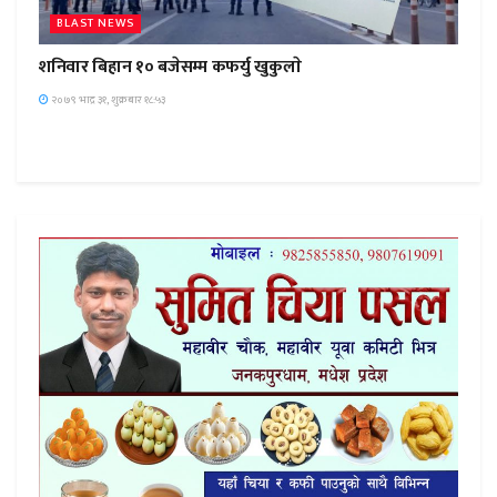
BLAST NEWS
शनिवार बिहान १० बजेसम्म कफर्यु खुकुलाे
२०७९ भाद्र ३१, शुक्रबार १८:५३