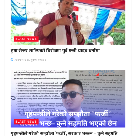
BLAST NEWS
ट्रमा सेन्टर सारिएकाे विराेधमा पुर्व मन्त्री यादव धर्नामा
२०७९ भाद्र ३१, शुक्रबार १९:०६
BLAST NEWS
गृहमन्त्रीले गरेको सम्झौता `फर्जी´, सरकार भन्छन – कुनै सहमति