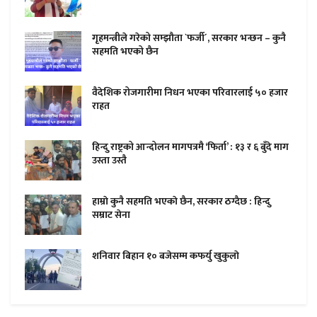
गृहमन्त्रीले गरेको सम्झौता `फर्जी´, सरकार भन्छन – कुनै
सहमति भएको छैन
वैदेशिक रोजगारीमा निधन भएका परिवारलाई ५० हजार
राहत
हिन्दु राष्ट्रको आन्दोलन मागपत्रमै ‘फिर्ता’ : १३ र ६ बुँदे माग
उस्ता उस्तै
हाम्राे कुनै सहमति भएकाे छैन, सरकार ठग्दैछ : हिन्दु
सम्राट सेना
शनिवार बिहान १० बजेसम्म कफर्यु खुकुलाे