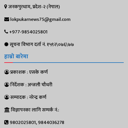
जनकपुरधाम, प्रदेश-२ (नेपाल)
lokpukarnews75@gmail.com
+977-9854025801
सूचना विभाग दर्ता नं. १५९२\०७६\७७
हाम्रो बारेमा
प्रकाशक : एसके कर्ण
निर्देशक : अन्जली चौधरी
सम्पादक : नरेन्द्र कर्ण
विज्ञापनका लागि सम्पर्क नं.:
9802025801, 9844036278