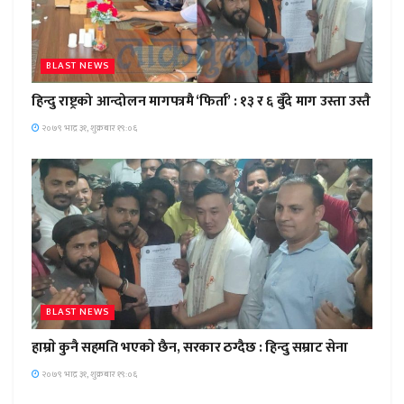
BLAST NEWS
हिन्दु राष्ट्रको आन्दोलन मागपत्रमै ‘फिर्ता’ : १३ र ६ बुँदे माग उस्ता उस्तै
२०७९ भाद्र ३१, शुक्रबार १९:०६
BLAST NEWS
हाम्राे कुनै सहमति भएकाे छैन, सरकार ठग्दैछ : हिन्दु सम्राट सेना
२०७९ भाद्र ३१, शुक्रबार १९:०६