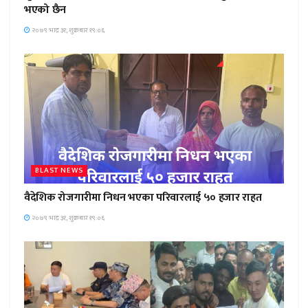
भएको छैन
२०७९ भाद्र ३१, शुक्रबार १९:०६
BLAST NEWS
वैदेशिक रोजगारीमा निधन भएका परिवारलाई ५० हजार राहत
२०७९ भाद्र ३१, शुक्रबार १९:०६