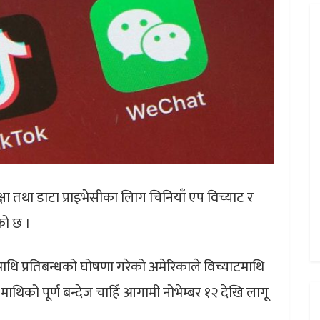
क्षा तथा डाटा प्राइभेसीका लािग चिनियाँ एप विच्याट र
को छ ।
 एपमाथि प्रतिबन्धको घोषणा गरेको अमेरिकाले विच्याटमाथि
ाथिको पूर्ण बन्देज चाहिँ आगामी नोभेम्बर १२ देखि लागू