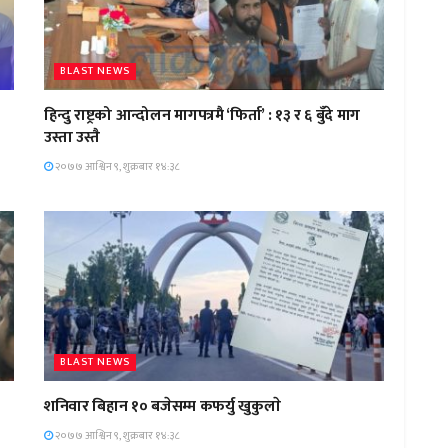
BLAST NEWS
हिन्दु राष्ट्रको आन्दोलन मागपत्रमै ‘फिर्ता’ : १३ र ६ बुँदे माग
उस्ता उस्तै
२०७७ आश्विन ९, शुक्रबार १४:३८
BLAST NEWS
शनिवार बिहान १० बजेसम्म कफर्यु खुकुलाे
२०७७ आश्विन ९, शुक्रबार १४:३८