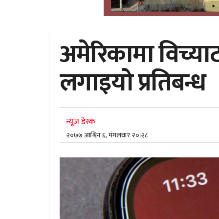
अमेरिकामा विच्य
लगाइयो प्रतिबन्ध
न्यूज डेस्क
२०७७ आश्विन ६, मंगलवार २०:२८