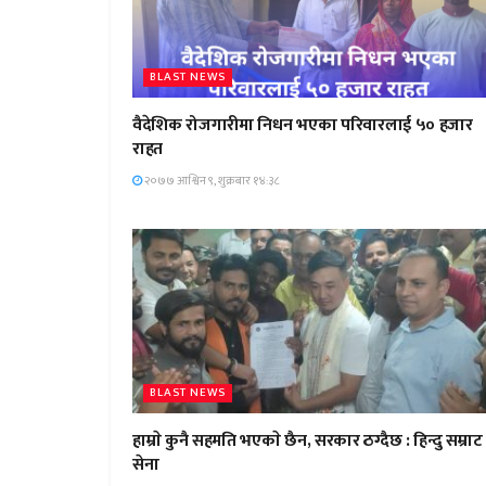
BLAST NEWS
वैदेशिक रोजगारीमा निधन भएका परिवारलाई ५० हजार
राहत
२०७७ आश्विन ९, शुक्रबार १४:३८
BLAST NEWS
हाम्राे कुनै सहमति भएकाे छैन, सरकार ठग्दैछ : हिन्दु सम्राट
सेना