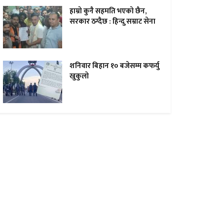
हाम्राे कुनै सहमति भएकाे छैन,
सरकार ठग्दैछ : हिन्दु सम्राट सेना
शनिवार बिहान १० बजेसम्म कफर्यु
खुकुलाे