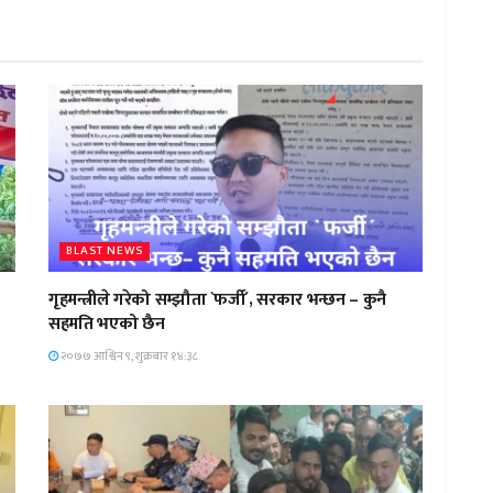
BLAST NEWS
गृहमन्त्रीले गरेको सम्झौता `फर्जी´, सरकार भन्छन – कुनै
सहमति भएको छैन
२०७७ आश्विन ९, शुक्रबार १४:३८