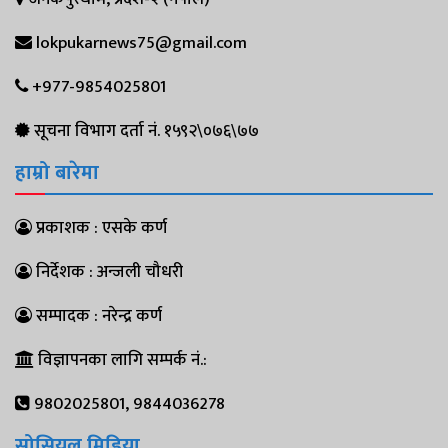
lokpukarnews75@gmail.com
+977-9854025801
सूचना विभाग दर्ता नं. १५९२\०७६\७७
हाम्रो बारेमा
प्रकाशक : एसके कर्ण
निर्देशक : अन्जली चौधरी
सम्पादक : नरेन्द्र कर्ण
विज्ञापनका लागि सम्पर्क नं.:
9802025801, 9844036278
सोसियल मिडिया