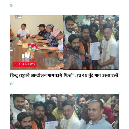
BLAST NEWS
हिन्दु राष्ट्रको आन्दोलन मागपत्रमै ‘फिर्ता’ : १३ र ६ बुँदे माग उस्ता उस्तै