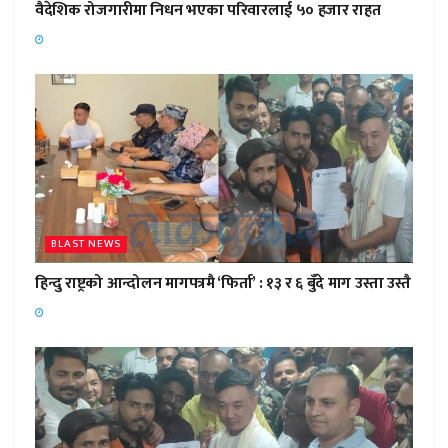
वैदेशिक रोजगारीमा निधन भएका परिवारलाई ५० हजार राहत
BLAST NEWS
हिन्दु राष्ट्रको आन्दोलन मागपत्रमै ‘फिर्ता’ : १३ र ६ बुँदे माग उस्ता उस्तै