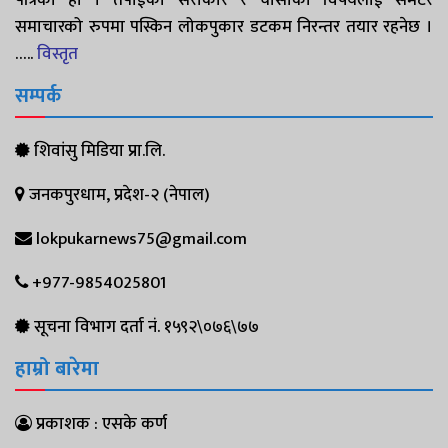
समाचारको रुपमा पस्किन लोकपुकार डटकम निरन्तर तयार रहनेछ ।
…..
विस्तृत
सम्पर्क
शिवांसु मिडिया प्रा.लि.
जनकपुरधाम, प्रदेश-२ (नेपाल)
lokpukarnews75@gmail.com
+977-9854025801
सूचना विभाग दर्ता नं. १५९२\०७६\७७
हाम्रो बारेमा
प्रकाशक : एसके कर्ण