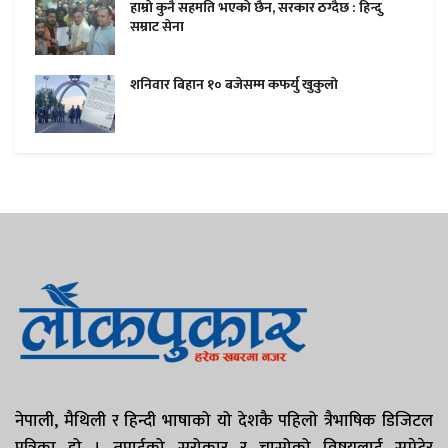
हाम्राे कुनै सहमति भएकाे छैन, सरकार ठग्दैछ : हिन्दु
सम्राट सेना
शनिवार बिहान १० बजेसम्म कफर्यु खुकुलाे
नेपाली, मैथिली र हिन्दी भाषाको यो देशकै पहिलो त्रैभाषिक डिजिटल
पत्रिका हो । तपाईको सरोकार र चासोको विषयलाई समेटेर