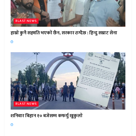
BLAST NEWS
हाम्राे कुनै सहमति भएकाे छैन, सरकार ठग्दैछ : हिन्दु सम्राट सेना
BLAST NEWS
शनिवार बिहान १० बजेसम्म कफर्यु खुकुलाे