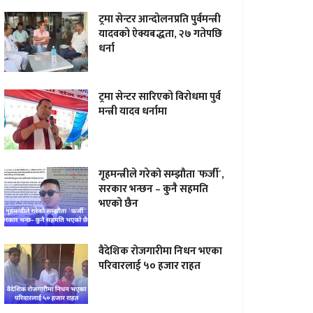
ट्रमा सेन्टर आन्दाेलनप्रति पुर्वमन्त्री
यादवकाे ऐक्यबद्धता, २७ गतेपछि
धर्ना
ट्रमा सेन्टर सारिएकाे विराेधमा पुर्व
मन्त्री यादव धर्नामा
गृहमन्त्रीले गरेको सम्झौता `फर्जी´,
सरकार भन्छन – कुनै सहमति
भएको छैन
वैदेशिक रोजगारीमा निधन भएका
परिवारलाई ५० हजार राहत