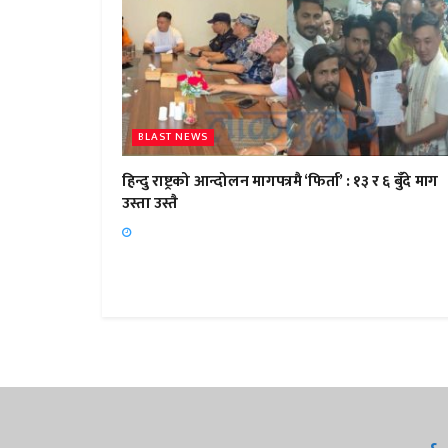
BLAST NEWS
हिन्दु राष्ट्रको आन्दोलन मागपत्रमै ‘फिर्ता’ : १३ र ६ बुँदे माग
उस्ता उस्तै