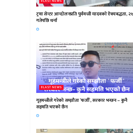
BLAST NEWS
ट्रमा सेन्टर आन्दाेलनप्रति पुर्वमन्त्री यादवकाे ऐक्यबद्धता, २
गतेपछि धर्ना
BLAST NEWS
गृहमन्त्रीले गरेको सम्झौता `फर्जी´, सरकार भन्छन – कुनै
सहमति भएको छैन