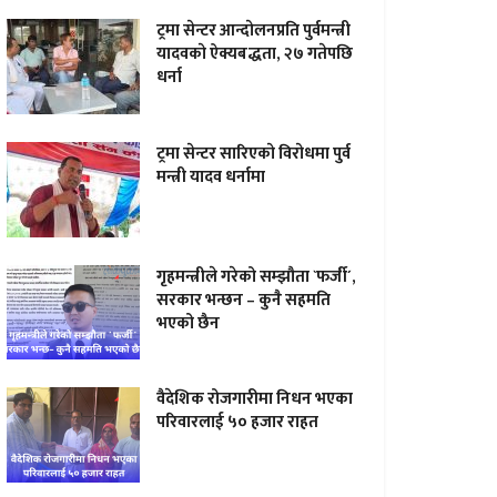
ट्रमा सेन्टर आन्दाेलनप्रति पुर्वमन्त्री
यादवकाे ऐक्यबद्धता, २७ गतेपछि
धर्ना
ट्रमा सेन्टर सारिएकाे विराेधमा पुर्व
मन्त्री यादव धर्नामा
गृहमन्त्रीले गरेको सम्झौता `फर्जी´,
सरकार भन्छन – कुनै सहमति
भएको छैन
वैदेशिक रोजगारीमा निधन भएका
परिवारलाई ५० हजार राहत