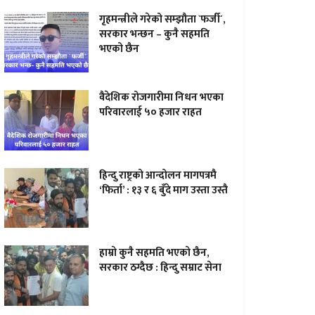
गृहमन्त्रीले गरेको सम्झौता `फर्जी´,
सरकार भन्छन – कुनै सहमति
भएको छैन
वैदेशिक रोजगारीमा निधन भएका
परिवारलाई ५० हजार राहत
हिन्दु राष्ट्रको आन्दोलन मागपत्रमै
‘फिर्ता’ : १३ र ६ बुँदे माग उस्ता उस्तै
हाम्राे कुनै सहमति भएकाे छैन,
सरकार ठग्दैछ : हिन्दु सम्राट सेना