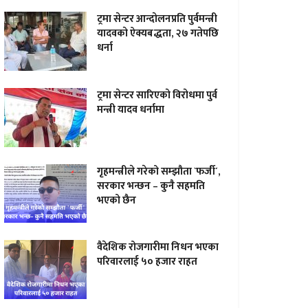
ट्रमा सेन्टर आन्दाेलनप्रति पुर्वमन्त्री
यादवकाे ऐक्यबद्धता, २७ गतेपछि
धर्ना
ट्रमा सेन्टर सारिएकाे विराेधमा पुर्व
मन्त्री यादव धर्नामा
गृहमन्त्रीले गरेको सम्झौता `फर्जी´,
सरकार भन्छन – कुनै सहमति
भएको छैन
वैदेशिक रोजगारीमा निधन भएका
परिवारलाई ५० हजार राहत