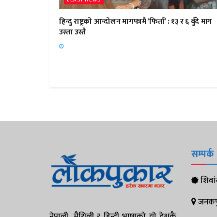
हिन्दु राष्ट्रको आन्दोलन मागपत्रमै ‘फिर्ता’ : १३ र ६ बुँदे माग
उस्ता उस्तै
सम्पर्क
शिवांस
जनकपुर
नेपाली, मैथिली र हिन्दी भाषाको यो देशकै