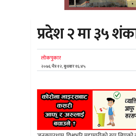
प्रदेश २ मा ३५ शंक
लोकपुकार
२०७६ चैत्र १२, बुधबार १६:४५
जनकपुरधाम, विश्वभरि महामारीको रुप लिएको क