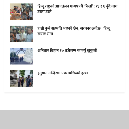
हिन्दु राष्ट्रको आन्दोलन मागपत्रमै ‘फिर्ता’ : १३ र ६ बुँदे माग
उस्ता उस्तै
हाम्राे कुनै सहमति भएकाे छैन, सरकार ठग्दैछ : हिन्दु
सम्राट सेना
शनिवार बिहान १० बजेसम्म कफर्यु खुकुलाे
हनुमान मन्दिरमा एक व्यक्तिकाे हत्या