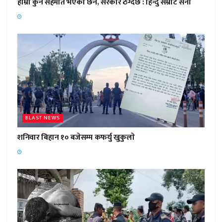
हाम्राे कुनै सहमति भएकाे छैन, सरकार ठग्दैछ : हिन्दु सम्राट सेना
BLAST NEWS
शनिवार बिहान १० बजेसम्म कफर्यु खुकुलाे