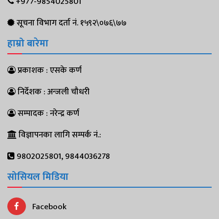
+977-9854025801
सूचना विभाग दर्ता नं. १५९२\०७६\७७
हाम्रो बारेमा
प्रकाशक : एसके कर्ण
निर्देशक : अन्जली चौधरी
सम्पादक : नरेन्द्र कर्ण
विज्ञापनका लागि सम्पर्क नं.:
9802025801, 9844036278
सोसियल मिडिया
Facebook