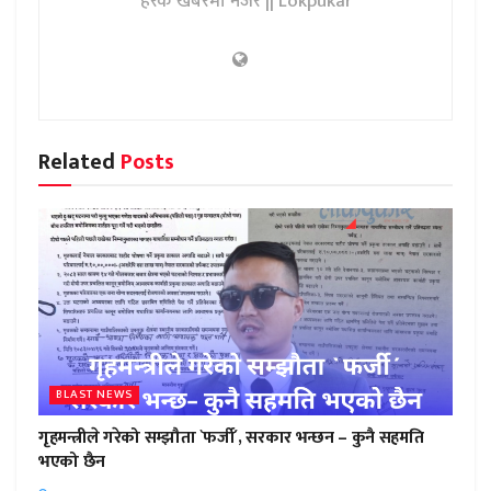
हरेक खबरमा नजर || Lokpukar
Related
Posts
BLAST NEWS
गृहमन्त्रीले गरेको सम्झौता `फर्जी´, सरकार भन्छन – कुनै सहमति
भएको छैन