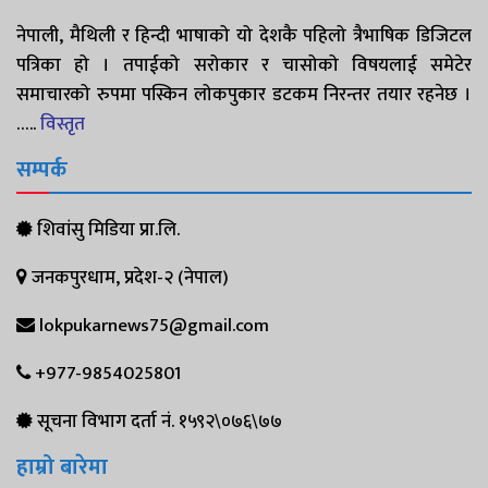
नेपाली, मैथिली र हिन्दी भाषाको यो देशकै पहिलो त्रैभाषिक डिजिटल
पत्रिका हो । तपाईको सरोकार र चासोको विषयलाई समेटेर
समाचारको रुपमा पस्किन लोकपुकार डटकम निरन्तर तयार रहनेछ ।
…..
विस्तृत
सम्पर्क
शिवांसु मिडिया प्रा.लि.
जनकपुरधाम, प्रदेश-२ (नेपाल)
lokpukarnews75@gmail.com
+977-9854025801
सूचना विभाग दर्ता नं. १५९२\०७६\७७
हाम्रो बारेमा