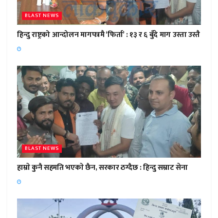
BLAST NEWS
हिन्दु राष्ट्रको आन्दोलन मागपत्रमै ‘फिर्ता’ : १३ र ६ बुँदे माग उस्ता उस्तै
BLAST NEWS
हाम्राे कुनै सहमति भएकाे छैन, सरकार ठग्दैछ : हिन्दु सम्राट सेना