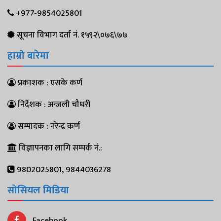
+977-9854025801
सूचना विभाग दर्ता नं. १५९२\०७६\७७
हाम्रो बारेमा
प्रकाशक : एसके कर्ण
निर्देशक : अन्जली चौधरी
सम्पादक : नरेन्द्र कर्ण
विज्ञापनका लागि सम्पर्क नं.:
9802025801, 9844036278
सोसियल मिडिया
Facebook