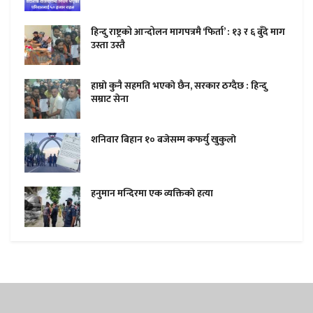
हिन्दु राष्ट्रको आन्दोलन मागपत्रमै ‘फिर्ता’ : १३ र ६ बुँदे माग
उस्ता उस्तै
हाम्राे कुनै सहमति भएकाे छैन, सरकार ठग्दैछ : हिन्दु
सम्राट सेना
शनिवार बिहान १० बजेसम्म कफर्यु खुकुलाे
हनुमान मन्दिरमा एक व्यक्तिकाे हत्या