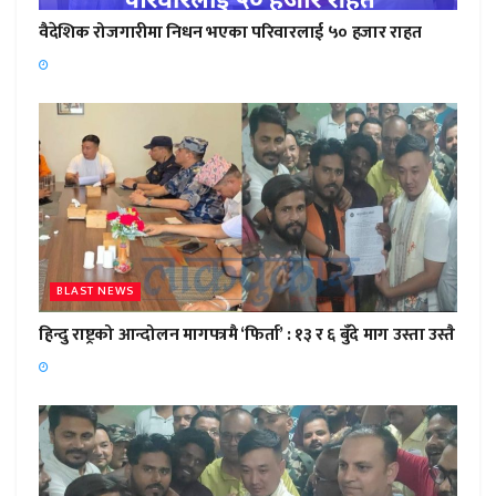
वैदेशिक रोजगारीमा निधन भएका परिवारलाई ५० हजार राहत
BLAST NEWS
हिन्दु राष्ट्रको आन्दोलन मागपत्रमै ‘फिर्ता’ : १३ र ६ बुँदे माग उस्ता उस्तै