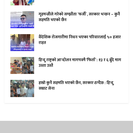
गृहमन्त्रीले गरेको सम्झौता `फर्जी´, सरकार भन्छन – कुनै
सहमति भएको छैन
वैदेशिक रोजगारीमा निधन भएका परिवारलाई ५० हजार
राहत
हिन्दु राष्ट्रको आन्दोलन मागपत्रमै ‘फिर्ता’ : १३ र ६ बुँदे माग
उस्ता उस्तै
हाम्राे कुनै सहमति भएकाे छैन, सरकार ठग्दैछ : हिन्दु
सम्राट सेना