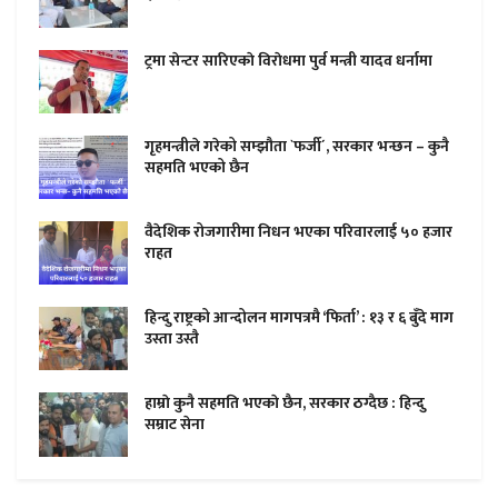
ट्रमा सेन्टर सारिएकाे विराेधमा पुर्व मन्त्री यादव धर्नामा
गृहमन्त्रीले गरेको सम्झौता `फर्जी´, सरकार भन्छन – कुनै
सहमति भएको छैन
वैदेशिक रोजगारीमा निधन भएका परिवारलाई ५० हजार
राहत
हिन्दु राष्ट्रको आन्दोलन मागपत्रमै ‘फिर्ता’ : १३ र ६ बुँदे माग
उस्ता उस्तै
हाम्राे कुनै सहमति भएकाे छैन, सरकार ठग्दैछ : हिन्दु
सम्राट सेना