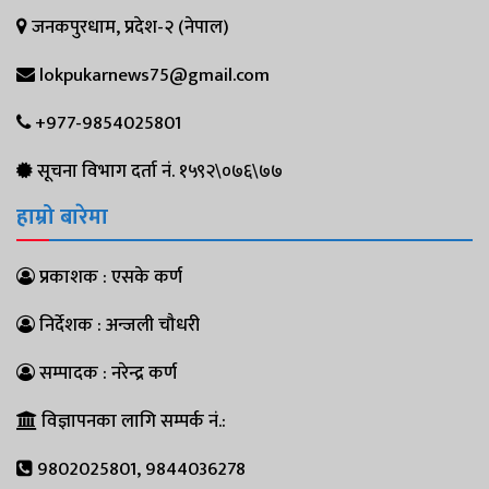
जनकपुरधाम, प्रदेश-२ (नेपाल)
lokpukarnews75@gmail.com
+977-9854025801
सूचना विभाग दर्ता नं. १५९२\०७६\७७
हाम्रो बारेमा
प्रकाशक : एसके कर्ण
निर्देशक : अन्जली चौधरी
सम्पादक : नरेन्द्र कर्ण
विज्ञापनका लागि सम्पर्क नं.:
9802025801, 9844036278