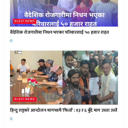
BLAST NEWS
वैदेशिक रोजगारीमा निधन भएका परिवारलाई ५० हजार राहत
BLAST NEWS
हिन्दु राष्ट्रको आन्दोलन मागपत्रमै ‘फिर्ता’ : १३ र ६ बुँदे माग उस्ता उस्तै