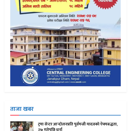
ताजा खबर
ट्रमा सेन्टर आन्दाेलनप्रति पुर्वमन्त्री यादवकाे ऐक्यबद्धता,
२७ गतेपछि धर्ना