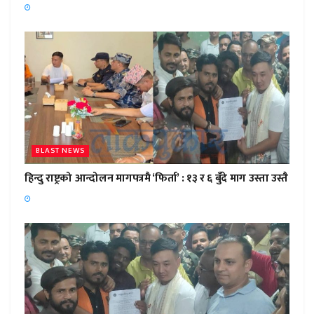
BLAST NEWS
हिन्दु राष्ट्रको आन्दोलन मागपत्रमै ‘फिर्ता’ : १३ र ६ बुँदे माग उस्ता उस्तै