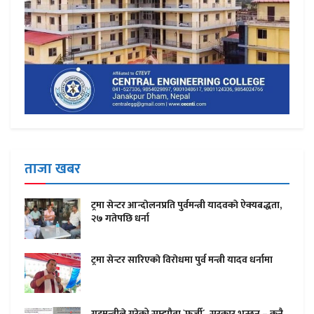
ताजा खबर
ट्रमा सेन्टर आन्दाेलनप्रति पुर्वमन्त्री यादवकाे ऐक्यबद्धता,
२७ गतेपछि धर्ना
ट्रमा सेन्टर सारिएकाे विराेधमा पुर्व मन्त्री यादव धर्नामा
गृहमन्त्रीले गरेको सम्झौता `फर्जी´, सरकार भन्छन – कुनै