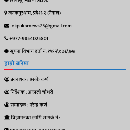
शिवांसु मिडिया प्रा.लि.
जनकपुरधाम, प्रदेश-२ (नेपाल)
lokpukarnews75@gmail.com
+977-9854025801
सूचना विभाग दर्ता नं. १५९२\०७६\७७
हाम्रो बारेमा
प्रकाशक : एसके कर्ण
निर्देशक : अन्जली चौधरी
सम्पादक : नरेन्द्र कर्ण
विज्ञापनका लागि सम्पर्क नं.: