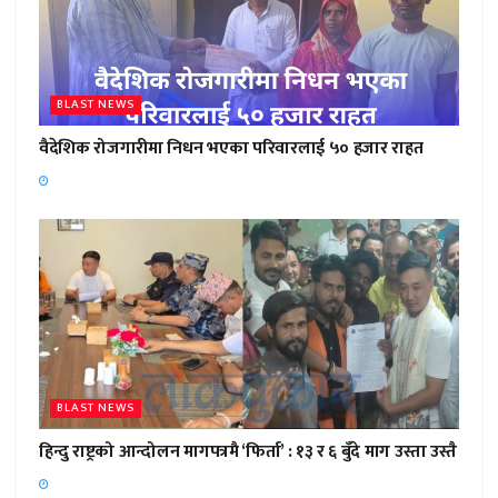
BLAST NEWS
वैदेशिक रोजगारीमा निधन भएका परिवारलाई ५० हजार राहत
BLAST NEWS
हिन्दु राष्ट्रको आन्दोलन मागपत्रमै ‘फिर्ता’ : १३ र ६ बुँदे माग उस्ता उस्तै