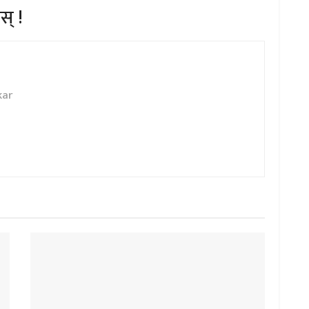
स् !
kar