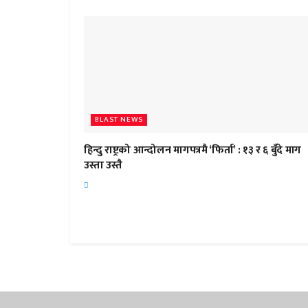
BLAST NEWS
हिन्दु राष्ट्रको आन्दोलन मागपत्रमै ‘फिर्ता’ : १३ र ६ बुँदे माग
उस्ता उस्तै