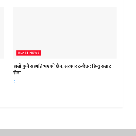
BLAST NEWS
हाम्राे कुनै सहमति भएकाे छैन, सरकार ठग्दैछ : हिन्दु सम्राट
सेना