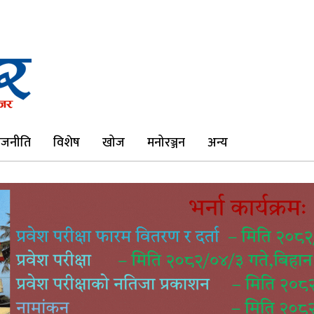
ाजनीति
विशेष
खोज
मनोरञ्जन
अन्य