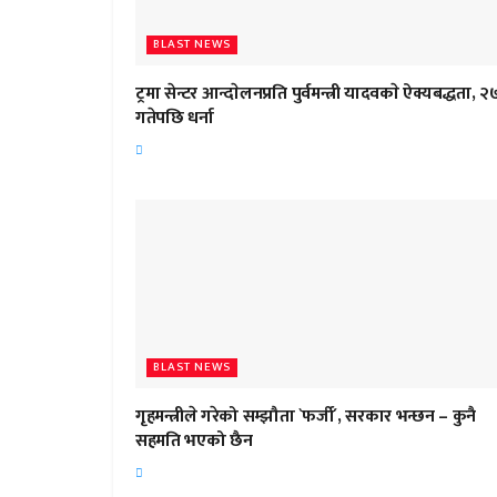
BLAST NEWS
ट्रमा सेन्टर आन्दाेलनप्रति पुर्वमन्त्री यादवकाे ऐक्यबद्धता, २
गतेपछि धर्ना
BLAST NEWS
गृहमन्त्रीले गरेको सम्झौता `फर्जी´, सरकार भन्छन – कुनै
सहमति भएको छैन