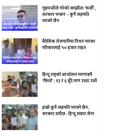
गृहमन्त्रीले गरेको सम्झौता `फर्जी´,
सरकार भन्छन – कुनै सहमति
भएको छैन
वैदेशिक रोजगारीमा निधन भएका
परिवारलाई ५० हजार राहत
हिन्दु राष्ट्रको आन्दोलन मागपत्रमै
‘फिर्ता’ : १३ र ६ बुँदे माग उस्ता उस्तै
हाम्राे कुनै सहमति भएकाे छैन,
सरकार ठग्दैछ : हिन्दु सम्राट सेना