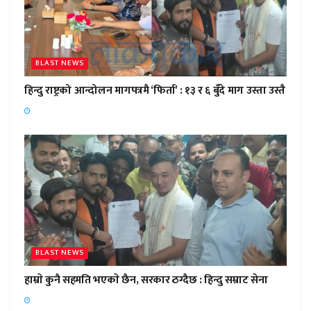
BLAST NEWS
हिन्दु राष्ट्रको आन्दोलन मागपत्रमै ‘फिर्ता’ : १३ र ६ बुँदे माग उस्ता उस्तै
BLAST NEWS
हाम्राे कुनै सहमति भएकाे छैन, सरकार ठग्दैछ : हिन्दु सम्राट सेना