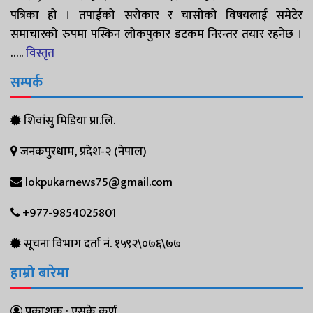
पत्रिका हो । तपाईको सरोकार र चासोको विषयलाई समेटेर
समाचारको रुपमा पस्किन लोकपुकार डटकम निरन्तर तयार रहनेछ ।
…..
विस्तृत
सम्पर्क
शिवांसु मिडिया प्रा.लि.
जनकपुरधाम, प्रदेश-२ (नेपाल)
lokpukarnews75@gmail.com
+977-9854025801
सूचना विभाग दर्ता नं. १५९२\०७६\७७
हाम्रो बारेमा
प्रकाशक : एसके कर्ण