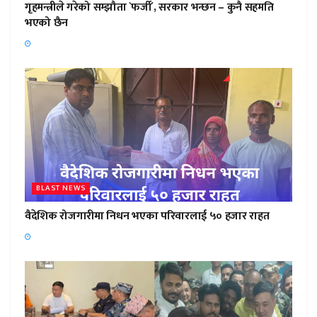
गृहमन्त्रीले गरेको सम्झौता `फर्जी´, सरकार भन्छन – कुनै सहमति
भएको छैन
BLAST NEWS
वैदेशिक रोजगारीमा निधन भएका परिवारलाई ५० हजार राहत