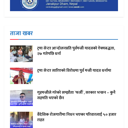
ताजा खबर
ट्रमा सेन्टर आन्दाेलनप्रति पुर्वमन्त्री यादवकाे ऐक्यबद्धता,
२७ गतेपछि धर्ना
ट्रमा सेन्टर सारिएकाे विराेधमा पुर्व मन्त्री यादव धर्नामा
गृहमन्त्रीले गरेको सम्झौता `फर्जी´, सरकार भन्छन – कुनै
सहमति भएको छैन
वैदेशिक रोजगारीमा निधन भएका परिवारलाई ५० हजार
राहत