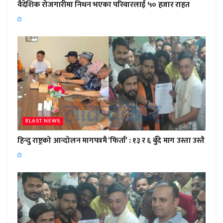
वैदेशिक रोजगारीमा निधन भएका परिवारलाई ५० हजार राहत
BLAST NEWS
हिन्दु राष्ट्रको आन्दोलन मागपत्रमै ‘फिर्ता’ : १३ र ६ बुँदे माग उस्ता उस्तै