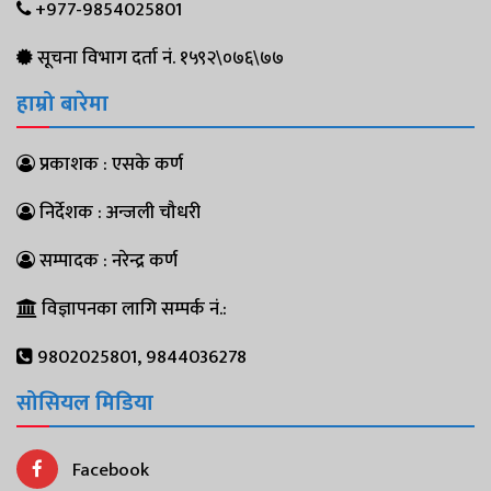
+977-9854025801
सूचना विभाग दर्ता नं. १५९२\०७६\७७
हाम्रो बारेमा
प्रकाशक : एसके कर्ण
निर्देशक : अन्जली चौधरी
सम्पादक : नरेन्द्र कर्ण
विज्ञापनका लागि सम्पर्क नं.:
9802025801, 9844036278
सोसियल मिडिया
Facebook