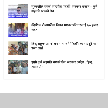
गृहमन्त्रीले गरेको सम्झौता `फर्जी´, सरकार भन्छन – कुनै
सहमति भएको छैन
वैदेशिक रोजगारीमा निधन भएका परिवारलाई ५० हजार
राहत
हिन्दु राष्ट्रको आन्दोलन मागपत्रमै ‘फिर्ता’ : १३ र ६ बुँदे माग
उस्ता उस्तै
हाम्राे कुनै सहमति भएकाे छैन, सरकार ठग्दैछ : हिन्दु
सम्राट सेना