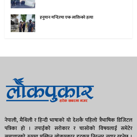
हनुमान मन्दिरमा एक व्यक्तिकाे हत्या
नेपाली, मैथिली र हिन्दी भाषाको यो देशकै पहिलो त्रैभाषिक डिजिटल
पत्रिका हो । तपाईको सरोकार र चासोको विषयलाई समेटेर
समाचारको रुपमा पस्किन लोकपुकार डटकम निरन्तर तयार रहनेछ ।