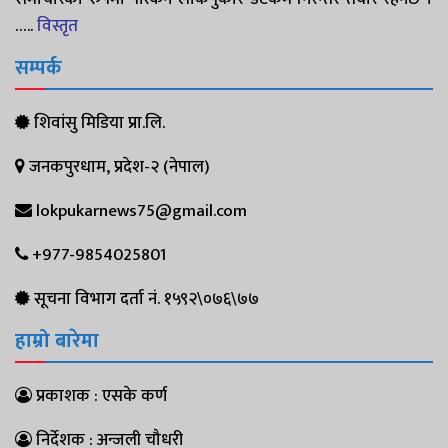
…..
विस्तृत
सम्पर्क
शिवांसु मिडिया प्रा.लि.
जनकपुरधाम, प्रदेश-२ (नेपाल)
lokpukarnews75@gmail.com
+977-9854025801
सूचना विभाग दर्ता नं. १५९२\०७६\७७
हाम्रो बारेमा
प्रकाशक : एसके कर्ण
निर्देशक : अन्जली चौधरी