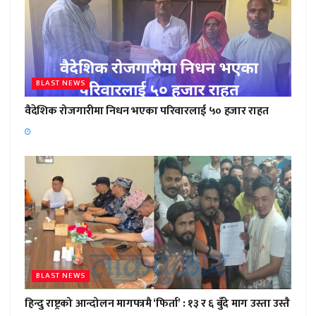
BLAST NEWS
वैदेशिक रोजगारीमा निधन भएका परिवारलाई ५० हजार राहत
BLAST NEWS
हिन्दु राष्ट्रको आन्दोलन मागपत्रमै ‘फिर्ता’ : १३ र ६ बुँदे माग उस्ता उस्तै