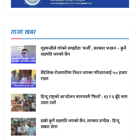
ताजा खबर
गृहमन्त्रीले गरेको सम्झौता `फर्जी´, सरकार भन्छन – कुनै
सहमति भएको छैन
वैदेशिक रोजगारीमा निधन भएका परिवारलाई ५० हजार
राहत
हिन्दु राष्ट्रको आन्दोलन मागपत्रमै ‘फिर्ता’ : १३ र ६ बुँदे माग
उस्ता उस्तै
हाम्राे कुनै सहमति भएकाे छैन, सरकार ठग्दैछ : हिन्दु
सम्राट सेना