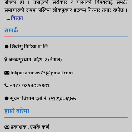
पत्रिका हो । तपाईको सरोकार र चासोको विषयलाई समेटेर
समाचारको रुपमा पस्किन लोकपुकार डटकम निरन्तर तयार रहनेछ ।
…..
विस्तृत
सम्पर्क
शिवांसु मिडिया प्रा.लि.
जनकपुरधाम, प्रदेश-२ (नेपाल)
lokpukarnews75@gmail.com
+977-9854025801
सूचना विभाग दर्ता नं. १५९२\०७६\७७
हाम्रो बारेमा
प्रकाशक : एसके कर्ण