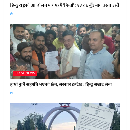
हिन्दु राष्ट्रको आन्दोलन मागपत्रमै ‘फिर्ता’ : १३ र ६ बुँदे माग उस्ता उस्तै
BLAST NEWS
हाम्राे कुनै सहमति भएकाे छैन, सरकार ठग्दैछ : हिन्दु सम्राट सेना