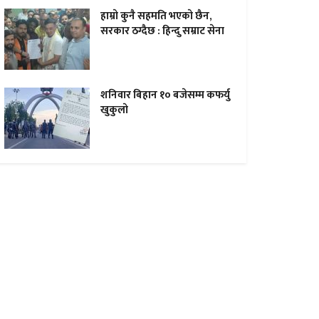
हाम्राे कुनै सहमति भएकाे छैन,
सरकार ठग्दैछ : हिन्दु सम्राट सेना
शनिवार बिहान १० बजेसम्म कफर्यु
खुकुलाे