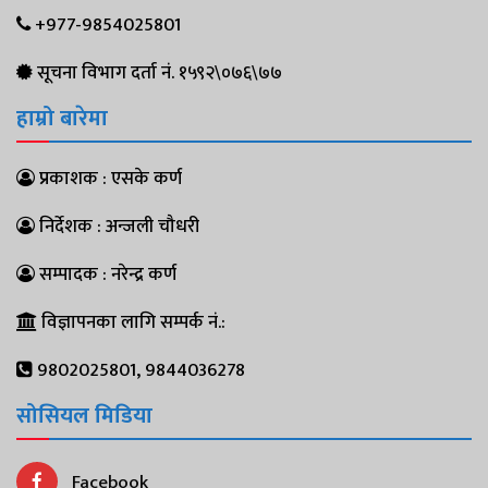
+977-9854025801
सूचना विभाग दर्ता नं. १५९२\०७६\७७
हाम्रो बारेमा
प्रकाशक : एसके कर्ण
निर्देशक : अन्जली चौधरी
सम्पादक : नरेन्द्र कर्ण
विज्ञापनका लागि सम्पर्क नं.:
9802025801, 9844036278
सोसियल मिडिया
Facebook