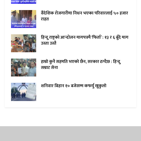
वैदेशिक रोजगारीमा निधन भएका परिवारलाई ५० हजार
राहत
हिन्दु राष्ट्रको आन्दोलन मागपत्रमै ‘फिर्ता’ : १३ र ६ बुँदे माग
उस्ता उस्तै
हाम्राे कुनै सहमति भएकाे छैन, सरकार ठग्दैछ : हिन्दु
सम्राट सेना
शनिवार बिहान १० बजेसम्म कफर्यु खुकुलाे