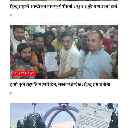
हिन्दु राष्ट्रको आन्दोलन मागपत्रमै ‘फिर्ता’ : १३ र ६ बुँदे माग उस्ता उस्तै
BLAST NEWS
हाम्राे कुनै सहमति भएकाे छैन, सरकार ठग्दैछ : हिन्दु सम्राट सेना