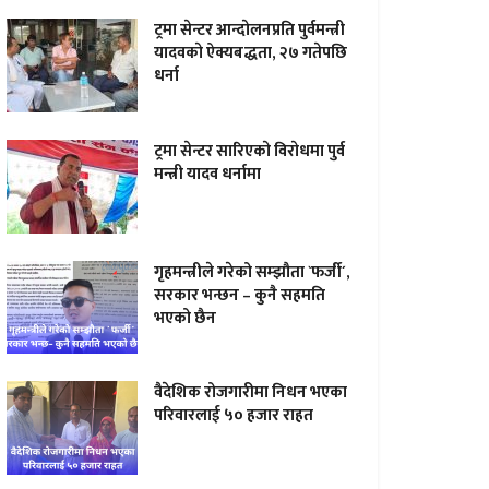
ट्रमा सेन्टर आन्दाेलनप्रति पुर्वमन्त्री
यादवकाे ऐक्यबद्धता, २७ गतेपछि
धर्ना
ट्रमा सेन्टर सारिएकाे विराेधमा पुर्व
मन्त्री यादव धर्नामा
गृहमन्त्रीले गरेको सम्झौता `फर्जी´,
सरकार भन्छन – कुनै सहमति
भएको छैन
वैदेशिक रोजगारीमा निधन भएका
परिवारलाई ५० हजार राहत