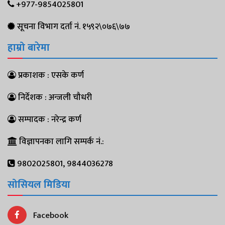
+977-9854025801
सूचना विभाग दर्ता नं. १५९२\०७६\७७
हाम्रो बारेमा
प्रकाशक : एसके कर्ण
निर्देशक : अन्जली चौधरी
सम्पादक : नरेन्द्र कर्ण
विज्ञापनका लागि सम्पर्क नं.:
9802025801, 9844036278
सोसियल मिडिया
Facebook