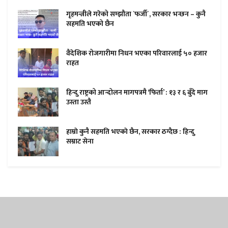
गृहमन्त्रीले गरेको सम्झौता `फर्जी´, सरकार भन्छन – कुनै
सहमति भएको छैन
वैदेशिक रोजगारीमा निधन भएका परिवारलाई ५० हजार
राहत
हिन्दु राष्ट्रको आन्दोलन मागपत्रमै ‘फिर्ता’ : १३ र ६ बुँदे माग
उस्ता उस्तै
हाम्राे कुनै सहमति भएकाे छैन, सरकार ठग्दैछ : हिन्दु
सम्राट सेना