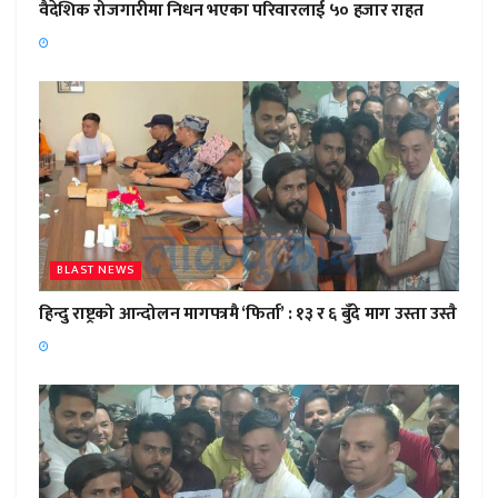
वैदेशिक रोजगारीमा निधन भएका परिवारलाई ५० हजार राहत
BLAST NEWS
हिन्दु राष्ट्रको आन्दोलन मागपत्रमै ‘फिर्ता’ : १३ र ६ बुँदे माग उस्ता उस्तै