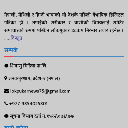
नेपाली, मैथिली र हिन्दी भाषाको यो देशकै पहिलो त्रैभाषिक डिजिटल
पत्रिका हो । तपाईको सरोकार र चासोको विषयलाई समेटेर
समाचारको रुपमा पस्किन लोकपुकार डटकम निरन्तर तयार रहनेछ ।
…..
विस्तृत
सम्पर्क
शिवांसु मिडिया प्रा.लि.
जनकपुरधाम, प्रदेश-२ (नेपाल)
lokpukarnews75@gmail.com
+977-9854025801
सूचना विभाग दर्ता नं. १५९२\०७६\७७