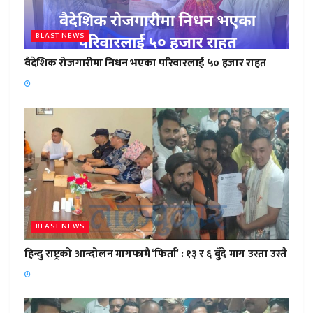
BLAST NEWS
वैदेशिक रोजगारीमा निधन भएका परिवारलाई ५० हजार राहत
BLAST NEWS
हिन्दु राष्ट्रको आन्दोलन मागपत्रमै ‘फिर्ता’ : १३ र ६ बुँदे माग उस्ता उस्तै