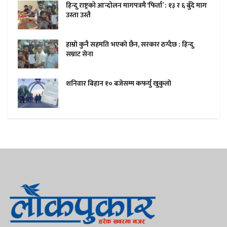
हिन्दु राष्ट्रको आन्दोलन मागपत्रमै ‘फिर्ता’ : १३ र ६ बुँदे माग
उस्ता उस्तै
हाम्राे कुनै सहमति भएकाे छैन, सरकार ठग्दैछ : हिन्दु
सम्राट सेना
शनिवार बिहान १० बजेसम्म कफर्यु खुकुलाे