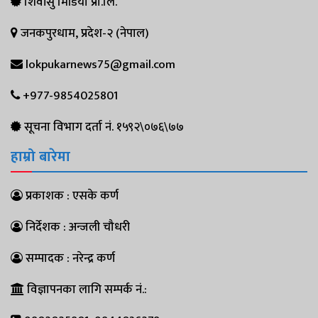
शिवांसु मिडिया प्रा.लि.
जनकपुरधाम, प्रदेश-२ (नेपाल)
lokpukarnews75@gmail.com
+977-9854025801
सूचना विभाग दर्ता नं. १५९२\०७६\७७
हाम्रो बारेमा
प्रकाशक : एसके कर्ण
निर्देशक : अन्जली चौधरी
सम्पादक : नरेन्द्र कर्ण
विज्ञापनका लागि सम्पर्क नं.: