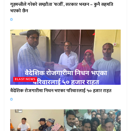
गृहमन्त्रीले गरेको सम्झौता `फर्जी´, सरकार भन्छन – कुनै सहमति
भएको छैन
BLAST NEWS
वैदेशिक रोजगारीमा निधन भएका परिवारलाई ५० हजार राहत