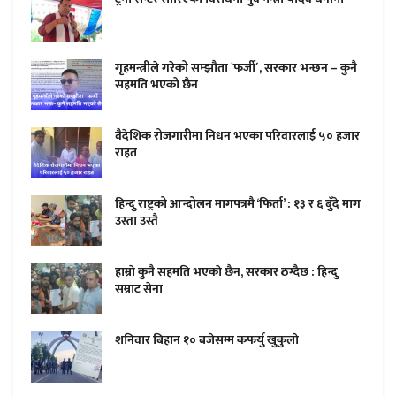
गृहमन्त्रीले गरेको सम्झौता `फर्जी´, सरकार भन्छन – कुनै
सहमति भएको छैन
वैदेशिक रोजगारीमा निधन भएका परिवारलाई ५० हजार
राहत
हिन्दु राष्ट्रको आन्दोलन मागपत्रमै ‘फिर्ता’ : १३ र ६ बुँदे माग
उस्ता उस्तै
हाम्राे कुनै सहमति भएकाे छैन, सरकार ठग्दैछ : हिन्दु
सम्राट सेना
शनिवार बिहान १० बजेसम्म कफर्यु खुकुलाे