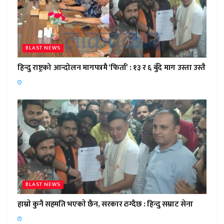
BLAST NEWS
हिन्दु राष्ट्रको आन्दोलन मागपत्रमै ‘फिर्ता’ : १३ र ६ बुँदे माग उस्ता उस्तै
BLAST NEWS
हाम्राे कुनै सहमति भएकाे छैन, सरकार ठग्दैछ : हिन्दु सम्राट सेना