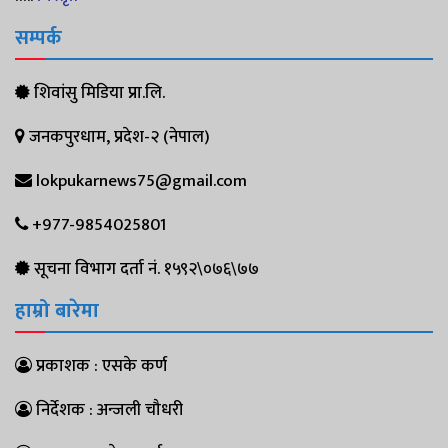
सम्पर्क
शिवांसु मिडिया प्रा.लि.
जनकपुरधाम, प्रदेश-२ (नेपाल)
lokpukarnews75@gmail.com
+977-9854025801
सूचना विभाग दर्ता नं. १५९२\०७६\७७
हाम्रो बारेमा
प्रकाशक : एसके कर्ण
निर्देशक : अन्जली चौधरी