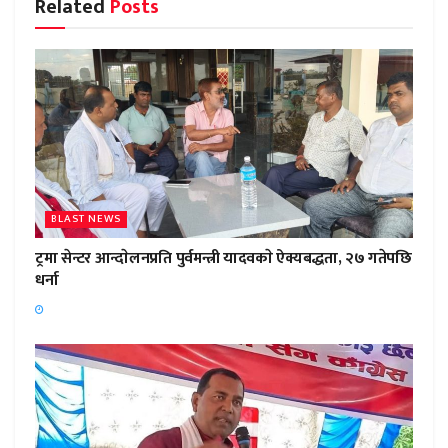
Related
Posts
BLAST NEWS
ट्रमा सेन्टर आन्दाेलनप्रति पुर्वमन्त्री यादवकाे ऐक्यबद्धता, २७ गतेपछि
धर्ना