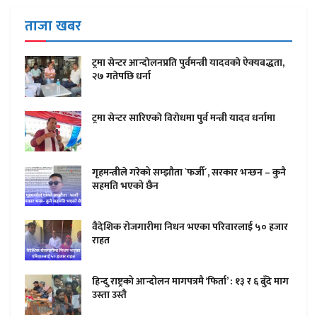
ताजा खबर
ट्रमा सेन्टर आन्दाेलनप्रति पुर्वमन्त्री यादवकाे ऐक्यबद्धता,
२७ गतेपछि धर्ना
ट्रमा सेन्टर सारिएकाे विराेधमा पुर्व मन्त्री यादव धर्नामा
गृहमन्त्रीले गरेको सम्झौता `फर्जी´, सरकार भन्छन – कुनै
सहमति भएको छैन
वैदेशिक रोजगारीमा निधन भएका परिवारलाई ५० हजार
राहत
हिन्दु राष्ट्रको आन्दोलन मागपत्रमै ‘फिर्ता’ : १३ र ६ बुँदे माग
उस्ता उस्तै