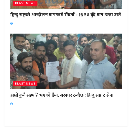
BLAST NEWS
हिन्दु राष्ट्रको आन्दोलन मागपत्रमै ‘फिर्ता’ : १३ र ६ बुँदे माग उस्ता उस्तै
BLAST NEWS
हाम्राे कुनै सहमति भएकाे छैन, सरकार ठग्दैछ : हिन्दु सम्राट सेना