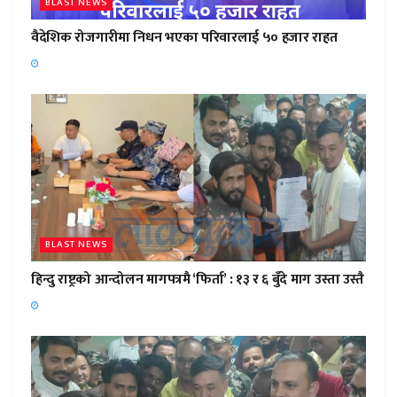
BLAST NEWS
वैदेशिक रोजगारीमा निधन भएका परिवारलाई ५० हजार राहत
BLAST NEWS
हिन्दु राष्ट्रको आन्दोलन मागपत्रमै ‘फिर्ता’ : १३ र ६ बुँदे माग उस्ता उस्तै