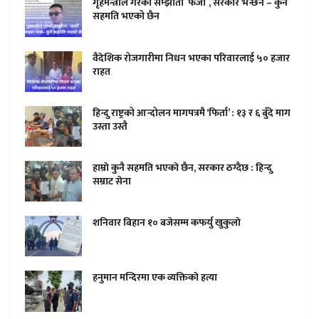
गृहमन्त्रीले गरेको सम्झौता `फर्जी´, सरकार भन्छन – कुनै
सहमति भएको छैन
वैदेशिक रोजगारीमा निधन भएका परिवारलाई ५० हजार
राहत
हिन्दु राष्ट्रको आन्दोलन मागपत्रमै ‘फिर्ता’ : १३ र ६ बुँदे माग
उस्ता उस्तै
हाम्राे कुनै सहमति भएकाे छैन, सरकार ठग्दैछ : हिन्दु
सम्राट सेना
शनिवार बिहान १० बजेसम्म कफर्यु खुकुलाे
हनुमान मन्दिरमा एक व्यक्तिकाे हत्या