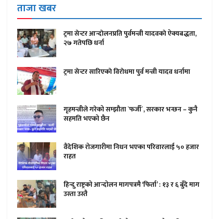
ताजा खबर
ट्रमा सेन्टर आन्दाेलनप्रति पुर्वमन्त्री यादवकाे ऐक्यबद्धता,
२७ गतेपछि धर्ना
ट्रमा सेन्टर सारिएकाे विराेधमा पुर्व मन्त्री यादव धर्नामा
गृहमन्त्रीले गरेको सम्झौता `फर्जी´, सरकार भन्छन – कुनै
सहमति भएको छैन
वैदेशिक रोजगारीमा निधन भएका परिवारलाई ५० हजार
राहत
हिन्दु राष्ट्रको आन्दोलन मागपत्रमै ‘फिर्ता’ : १३ र ६ बुँदे माग
उस्ता उस्तै