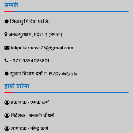
सम्पर्क
शिवांसु मिडिया प्रा.लि.
जनकपुरधाम, प्रदेश-२ (नेपाल)
lokpukarnews75@gmail.com
+977-9854025801
सूचना विभाग दर्ता नं. १५९२\०७६\७७
हाम्रो बारेमा
प्रकाशक : एसके कर्ण
निर्देशक : अन्जली चौधरी
सम्पादक : नरेन्द्र कर्ण